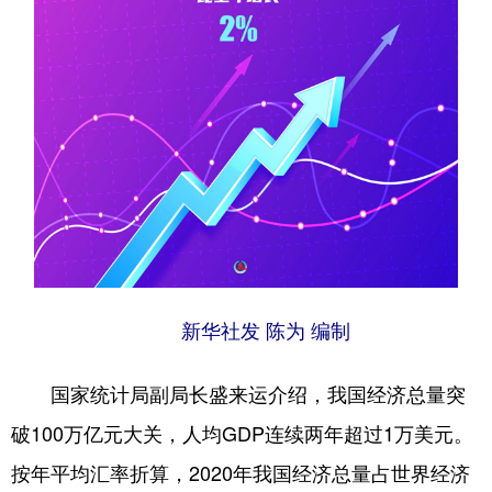
山东
河南
湖北
湖南
广东
广西
海南
重庆
四川
贵州
云南
西藏
陕西
甘肃
青海
宁夏
新疆
内蒙古
黑龙江
多语种频道
English
Español
Français
عربى
新华社发 陈为 编制
Русский язык
日本語
한국어
国家统计局副局长盛来运介绍，我国经济总量突
Deutsch
Português
破100万亿元大关，人均GDP连续两年超过1万美元。
按年平均汇率折算，2020年我国经济总量占世界经济