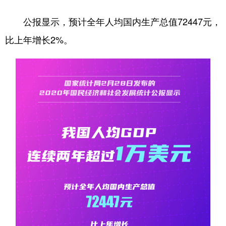
学术中国
公报显示，预计全年人均国内生产总值72447元，
乡村振兴
银龄
溯源中国
比上年增长2%。
城市
旅游
能源
会展
彩票
娱乐
时尚
悦读
公益
一带一路
亚太网
上市公司
文化产业
地方频道
北京
天津
河北
山西
辽宁
吉林
上海
江苏
浙江
安徽
福建
江西