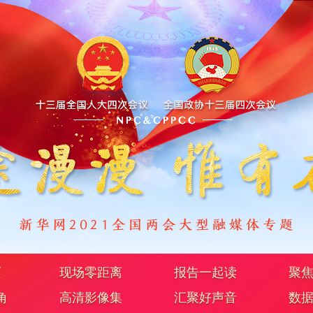
页
现场零距离
报告一起读
聚
角
高清影像集
汇聚好声音
数