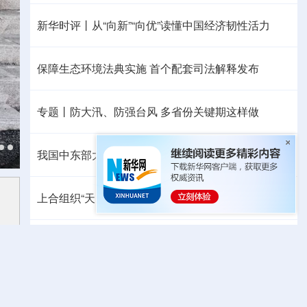
新华时评丨从“向新”“向优”读懂中国经济韧性活力
保障生态环境法典实施 首个配套司法解释发布
专题丨
防大汛、防强台风 多省份关键期这样做
我国中东部大范围桑拿天持续局地可超38℃
上合组织“天山-2026”联合网络反恐演习在新疆举行
中方代表：防止“三股势力”借助新兴技术蔓延渗透
热点问答丨胡塞武装连续袭船 沙特作何应对
暑中