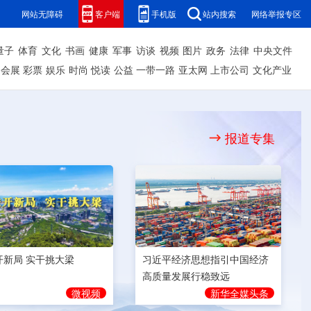
网站无障碍
客户端
手机版
站内搜索
网络举报专区
量子
体育
文化
书画
健康
军事
访谈
视频
图片
政务
法律
中央文件
会展
彩票
娱乐
时尚
悦读
公益
一带一路
亚太网
上市公司
文化产业
报道专集
开新局 实干挑大梁
习近平经济思想指引中国经济
高质量发展行稳致远
微视频
新华全媒头条