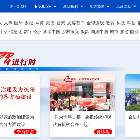
关于新华社
ENGLISH
新华报刊
地方频道
承建网站
政
人事
国际
财经
网评
港澳
台湾
思客智库
全球连线
教育
科技
科创
生活
信息化
数字经济
学术中国
乡村振兴
银龄
溯源中国
城市
旅游
能源
奋进
以党的政治建设为
“作为千年古都，要把传统和现
的各方面建设
代有机融合在一起”
学习新语
近镜头