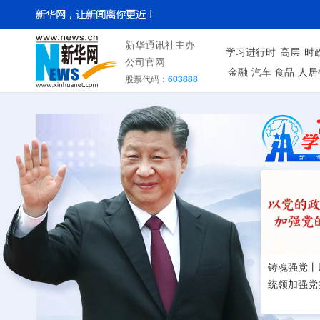
新华通讯社主办
学习进行时
高层
时
公司官网
金融
汽车
食品
人居
股票代码：
603888
铸魂强党丨
统领加强党