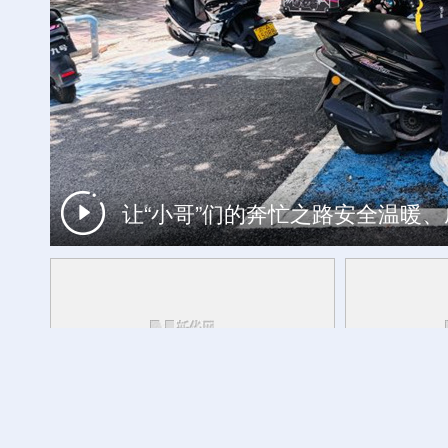
让“小哥”们的奔忙之路安全温暖
工银私人银行 君子偕伙伴同行
产业发展开新局丨
一炉铝水的进阶
方志敏同志