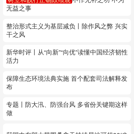
无益之事
多语种频道
整治形式主义为基层减负丨除作风之弊 兴实
English
Español
Français
عربى
干之风
Русский язык
日本語
한국어
新华时评丨从“向新”“向优”读懂中国经济韧性
Deutsch
Português
活力
保障生态环境法典实施 首个配套司法解释发
布
专题丨
防大汛、防强台风 多省份关键期这样
做