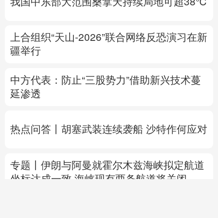
我国中东部大范围桑拿天持续局地可超38℃
上合组织“天山-2026”联合网络反恐演习在新
疆举行
中方代表：防止“三股势力”借助新兴技术蔓
延渗透
热点问答丨胡塞武装连续袭船 沙特作何应对
专题丨
伊朗与阿曼就霍尔木兹海峡拟定航道
坐标达成一致
海峡现有两条航道将关闭
千笔