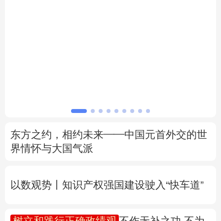
北京
天津
河北
山西
辽宁
吉林
上海
江苏
浙江
安徽
福建
江西
山东
河南
湖北
湖南
广东
广西
海南
重庆
东方之约，相约未来——中国元首外交的世
四川
贵州
云南
西藏
界情怀与大国气派
陕西
甘肃
青海
宁夏
以数观势丨知识产权强国建设驶入“快车道”
新疆
内蒙古
黑龙江
树立和践行正确政绩观
不作无补之功 不为