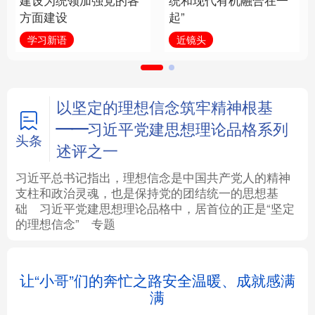
建设为统领加强党的各
统和现代有机融合在一
方面建设
起”
法律
中央文件
金融
汽车
学习新语
近镜头
食品
人居
信息化
数字经济
学术中国
乡村振兴
银龄
溯源中国
以坚定的理想信念筑牢精神根基
——习近平党建思想理论品格系列
城市
旅游
能源
会展
头条
述评之一
彩票
娱乐
时尚
悦读
习近平总书记指出，理想信念是中国共产党人的精神
支柱和政治灵魂，也是保持党的团结统一的思想基
础
习近平
党建思想理论品格中，居首位的正是“坚定
公益
一带一路
亚太网
上市公司
的理想信念”
专题
文化产业
让“小哥”们的奔忙之路安全温暖、成就感满
满
地方频道