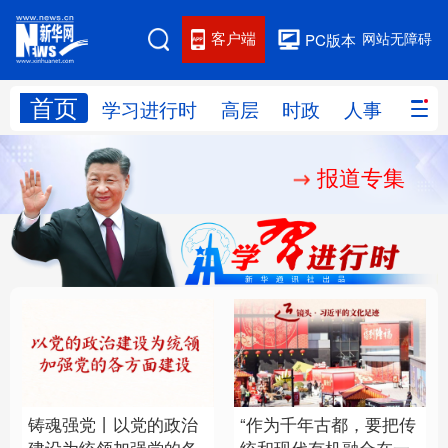
客户端
网站无障碍
PC版本
首页
网站地图
学习进行时
高层
时政
人事
国际
报道专集
学习进行时
高层
时政
人事
国际
财经
网评
港澳
台湾
思客智库
全球连线
教育
科技
科创
量子
体育
文化
书画
健康
军事
铸魂强党丨以党的政治
“作为千年古都，要把传
访谈
视频
图片
政务