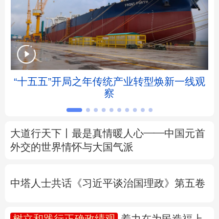
北京
天津
河北
山西
辽宁
吉林
上海
江苏
浙江
安徽
福建
江西
“十五五”开局之年传统产业转型焕新一线观
察
山东
河南
湖北
湖南
广东
广西
海南
重庆
大道行天下丨最是真情暖人心——中国元首
四川
贵州
云南
西藏
外交的
世界
情怀与大国气派
陕西
甘肃
青海
宁夏
中塔人士共话《习近平谈治国理政》第五卷
新疆
内蒙古
黑龙江
树立和践行正确政绩观
着力在为民造福上