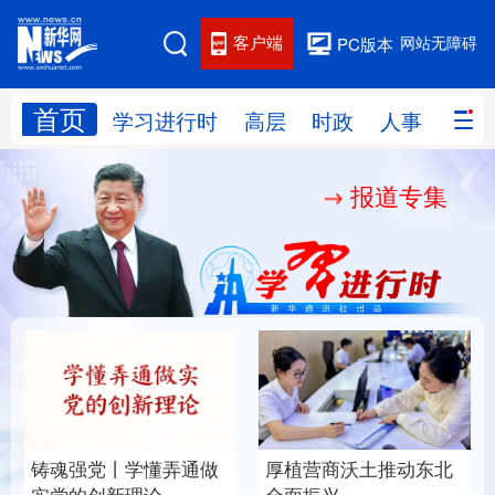
客户端
网站无障碍
PC版本
首页
网站地图
学习进行时
高层
时政
人事
国际
报道专集
学习进行时
高层
时政
人事
国际
财经
网评
港澳
台湾
思客智库
全球连线
教育
科技
科创
量子
体育
文化
书画
健康
军事
铸魂强党丨学懂弄通做
厚植营商沃土推动东北
访谈
视频
图片
政务