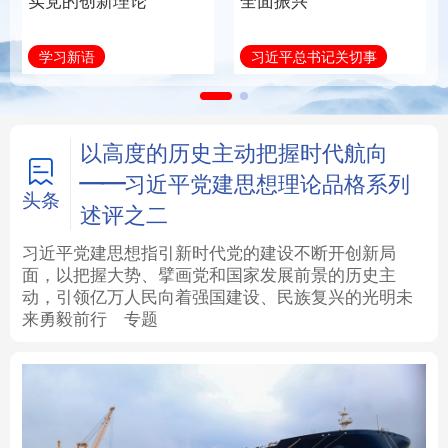
实党的创新理论
全面振兴
法律
中央文件
金融
汽车
学习新语
习近平总书记关切事
食品
人居
信息化
数字经济
学术中国
乡村振兴
银龄
溯源中国
以高度的历史主动把握时代航向
——习近平党建思想理论品格系列
城市
旅游
能源
会展
头条
述评之二
彩票
娱乐
时尚
悦读
习近平党建思想指引新时代党的建设不断开创新局
面，以把握大势、擘画党和国家发展前景的历史主
动，引领亿万人民向着强国建设、民族复兴的光明未
公益
一带一路
亚太网
上市公司
来勇毅前行
专题
文化产业
地方频道