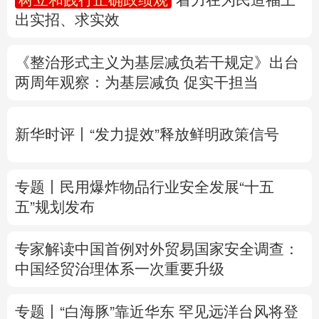
出实招、求实效
多语种频道
《整治形式主义为基层减负若干规定》出台
English
Español
Français
عربى
两周年
观察
：为基层减负 促实干担当
Русский язык
日本語
한국어
新华时评丨“发力提效”释放鲜明政策信号
Deutsch
Português
专题丨
民用爆炸物品行业安全发展“十五
五”规划发布
专家解读中国首例对外贸易国家安全调查：
中国经贸治理体系一次重要升级
专题丨
“白海豚”靠近华东
罕见远洋台风将登