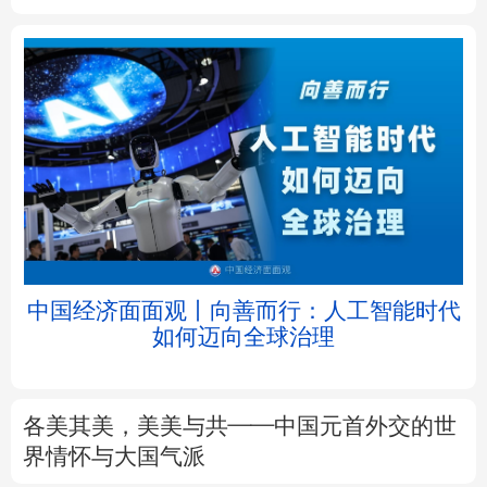
北京
天津
河北
山西
辽宁
吉林
上海
江苏
浙江
安徽
福建
江西
中国经济面面观丨向善而行：人工智能时代
如何迈向全球治理
山东
河南
湖北
湖南
广东
广西
海南
重庆
各美其美，美美与共——中国元首外交的世
四川
贵州
云南
西藏
界情怀与大国气派
陕西
甘肃
青海
宁夏
7月份CPI同比上涨0.5%
PPI同比上涨3.5%
解读
新疆
内蒙古
黑龙江
前7月进口增速高于出口8个百分点，意味着