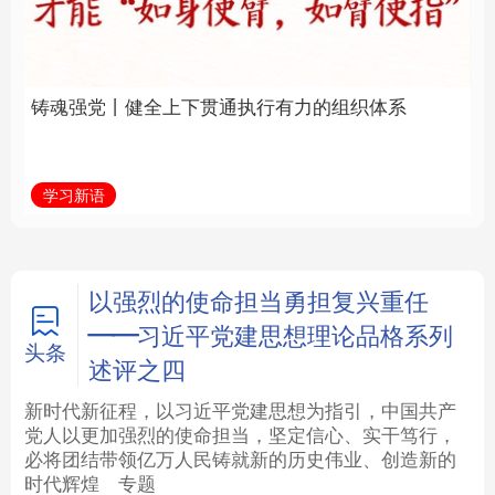
通执行有力的组织体系
福一脉相承
法律
中央文件
金融
汽车
学习新语
学习进行时
食品
人居
信息化
数字经济
学术中国
乡村振兴
银龄
溯源中国
以强烈的使命担当勇担复兴重任
——习近平党建思想理论品格系列
城市
旅游
能源
会展
头条
述评之四
彩票
娱乐
时尚
悦读
新时代新征程，以习近平党建思想为指引，中国共产
党人以更加强烈的使命担当，坚定信心、实干笃行，
必将团结带领亿万人民铸就新的历史伟业、创造新的
公益
一带一路
亚太网
上市公司
时代辉煌
专题
文化产业
地方频道