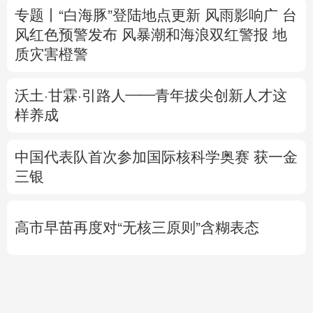
沃土·甘霖·引路人——青年拔尖创新人才这
样养成
中国代表队首次参加国际核科学奥赛 获一金
三银
高市早苗再度对“无核三原则”含糊表态
“枪口对准了我”，记者直击以军巴勒斯坦军
事行动
专题丨
伊：重开霍尔木兹海峡前提是美满足
5个条件
美国防部要求军工企业“大幅加
快”武器生产