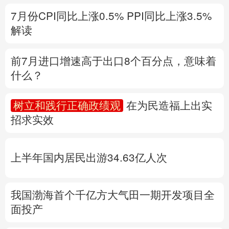
什么？
多语种频道
树立和践行正确政绩观
在为民造福上出实
English
Español
Français
عربى
招求实效
Русский язык
日本語
한국어
上半年国内居民出游34.63亿人次
Deutsch
Português
我国渤海首个千亿方大气田一期开发项目全
面投产
专题丨
“白海豚”登陆地点更新
风雨影响广 台
风红色预警发布
风暴潮和海浪双红警报
地
质灾害橙警