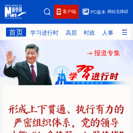
客户端
网站无障碍
PC版本
首页
网站地图
学习进行时
高层
时政
人事
国际
报道专集
学习进行时
高层
时政
人事
国际
财经
网评
港澳
台湾
思客智库
全球连线
教育
科技
科创
量子
体育
文化
书画
健康
军事
铸魂强党丨健全上下贯
人民的健康、体质、幸
访谈
视频
图片
政务