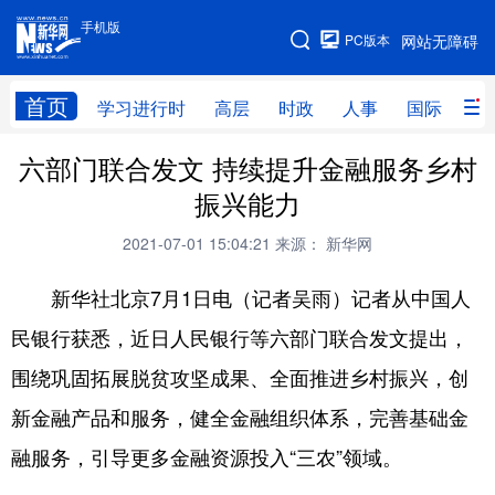
手机版
手机版
PC版本
网站无障碍
网站地图
首页
学习进行时
高层
时政
人事
国际
财
六部门联合发文 持续提升金融服务乡村
学习进行时
高层
时政
人事
振兴能力
国际
财经
网评
港澳
2021-07-01 15:04:21
来源： 新华网
台湾
思客智库
全球连线
教育
新华社北京7月1日电（记者吴雨）记者从中国人
科技
科创
量子
体育
民银行获悉，近日人民银行等六部门联合发文提出，
文化
书画
健康
军事
围绕巩固拓展脱贫攻坚成果、全面推进乡村振兴，创
访谈
视频
图片
政务
新金融产品和服务，健全金融组织体系，完善基础金
法律
中央文件
金融
汽车
融服务，引导更多金融资源投入“三农”领域。
食品
人居
信息化
数字经济