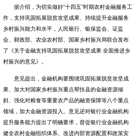
据介绍，为切实做好“十四五”时期农村金融服务工
学术中国
乡村振兴
银龄
溯源中国
作，支持巩固拓展脱贫攻坚成果、持续提升金融服务
城市
旅游
能源
会展
乡村振兴能力和水平，人民银行、银保监会、证监
彩票
娱乐
时尚
悦读
会、财政部、农业农村部、国家乡村振兴局联合发布
了《关于金融支持巩固拓展脱贫攻坚成果 全面推进乡
公益
一带一路
亚太网
上市公司
村振兴的意见》。
文化产业
意见提出，金融机构要围绕巩固拓展脱贫攻坚成
地方频道
果、加大对国家乡村振兴重点帮扶县的金融资源倾
斜、强化对粮食等重要农产品的融资保障等八个重点
北京
天津
河北
山西
领域，加大金融资源投入。意见还对银行业金融机构
辽宁
吉林
上海
江苏
提升服务能力提出了明确要求，督促银行业金融机构
浙江
安徽
福建
江西
健全农村金融组织体系、改进内部资源配置和政策安