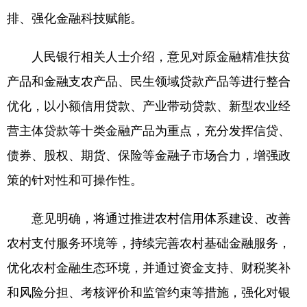
山东
河南
湖北
湖南
排、强化金融科技赋能。
广东
广西
海南
重庆
人民银行相关人士介绍，意见对原金融精准扶贫
四川
贵州
云南
西藏
产品和金融支农产品、民生领域贷款产品等进行整合
陕西
甘肃
青海
宁夏
优化，以小额信用贷款、产业带动贷款、新型农业经
新疆
内蒙古
黑龙江
营主体贷款等十类金融产品为重点，充分发挥信贷、
债券、股权、期货、保险等金融子市场合力，增强政
多语种频道
策的针对性和可操作性。
English
Español
Français
عربى
意见明确，将通过推进农村信用体系建设、改善
Русский язык
日本語
한국어
农村支付服务环境等，持续完善农村基础金融服务，
Deutsch
Português
优化农村金融生态环境，并通过资金支持、财税奖补
和风险分担、考核评价和监管约束等措施，强化对银