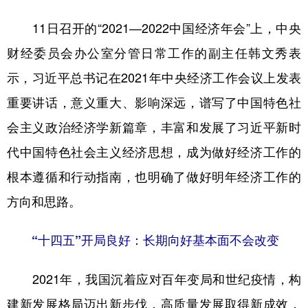
11日召开的“2021—2022中国经济年会”上，中央
学术中国
乡村振兴
银龄
溯源中国
财经委员会办公室分管日常工作的副主任韩文秀表
城市
旅游
能源
会展
示，习近平总书记在2021年中央经济工作会议上发表
彩票
娱乐
时尚
悦读
重要讲话，意义重大、影响深远，谱写了中国特色社
公益
一带一路
亚太网
上市公司
会主义政治经济学新篇章，丰富和发展了习近平新时
文化产业
代中国特色社会主义经济思想，成为做好经济工作的
根本遵循和行动指南，也明确了做好明年经济工作的
地方频道
方向和思路。
北京
天津
河北
山西
“十四五”开局良好：长期向好基本面不会改变
辽宁
吉林
上海
江苏
2021年，我国沉着应对百年变局和世纪疫情，构
浙江
安徽
福建
江西
建新发展格局迈出新步伐，高质量发展取得新成效，