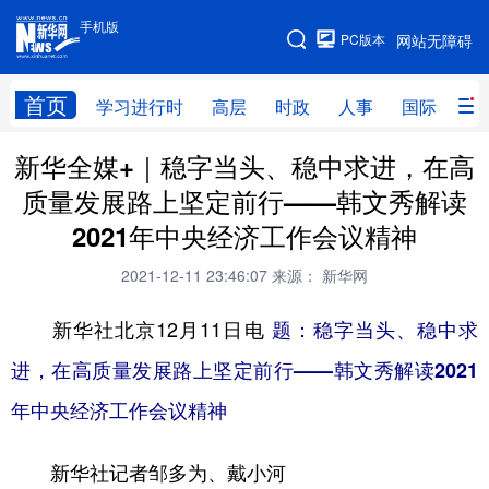
手机版
手机版
PC版本
网站无障碍
网站地图
首页
学习进行时
高层
时政
人事
国际
财
新华全媒+｜稳字当头、稳中求进，在高
学习进行时
高层
时政
人事
质量发展路上坚定前行——韩文秀解读
国际
财经
网评
港澳
2021年中央经济工作会议精神
台湾
思客智库
全球连线
教育
2021-12-11 23:46:07
来源： 新华网
科技
科创
量子
体育
新华社北京12月11日电
题：稳字当头、稳中求
文化
书画
健康
军事
进，在高质量发展路上坚定前行——韩文秀解读2021
访谈
视频
图片
政务
年中央经济工作会议精神
法律
中央文件
金融
汽车
新华社记者邹多为、戴小河
食品
人居
信息化
数字经济