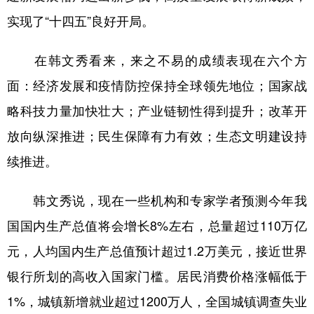
山东
河南
湖北
湖南
实现了“十四五”良好开局。
广东
广西
海南
重庆
在韩文秀看来，来之不易的成绩表现在六个方
四川
贵州
云南
西藏
面：经济发展和疫情防控保持全球领先地位；国家战
陕西
甘肃
青海
宁夏
略科技力量加快壮大；产业链韧性得到提升；改革开
新疆
内蒙古
黑龙江
放向纵深推进；民生保障有力有效；生态文明建设持
续推进。
多语种频道
韩文秀说，现在一些机构和专家学者预测今年我
English
Español
Français
عربى
国国内生产总值将会增长8%左右，总量超过110万亿
Русский язык
日本語
한국어
元，人均国内生产总值预计超过1.2万美元，接近世界
Deutsch
Português
银行所划的高收入国家门槛。居民消费价格涨幅低于
1%，城镇新增就业超过1200万人，全国城镇调查失业