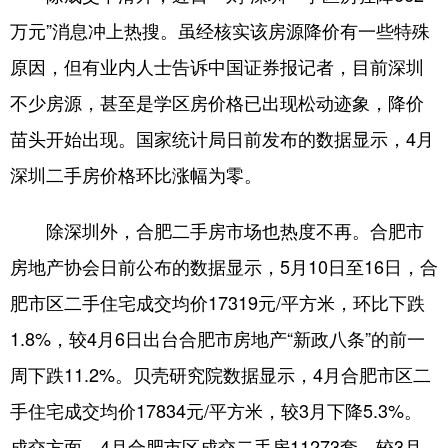
山东
河南
湖北
湖南
万元”消息冲上热搜。虽经核实该房源降价有一些特殊
广东
广西
海南
重庆
原因，但有业内人士告诉中国证券报记者，目前深圳
四川
贵州
云南
西藏
不少房源，甚至是学区房价格已出现松动迹象，降价
陕西
甘肃
青海
宁夏
苗头开始出现。国家统计局日前发布的数据显示，4月
深圳二手房价格环比涨幅为零。
新疆
内蒙古
黑龙江
除深圳外，合肥二手房市场也热度不再。合肥市
多语种频道
房地产协会日前公布的数据显示，5月10日至16日，合
English
Español
Français
عربى
肥市区二手住宅成交均价17319元/平方米，环比下跌
1.8%，较4月6日出台合肥市房地产“新政八条”的前一
Русский язык
日本語
한국어
周下跌11.2%。贝壳研究院数据显示，4月合肥市区二
Deutsch
Português
手住宅成交均价17834元/平方米，较3月下降5.3%。
成交方面，4月合肥市区成交二手房11273套，较3月