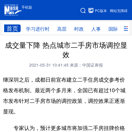
手机版
手机版
PC版本
网站无障碍
网站地图
首页
学习进行时
高层
时政
人事
国际
财
成交量下降 热点城市二手房市场调控显
学习进行时
高层
时政
人事
效
国际
财经
网评
港澳
2021-05-31 10:41:45
来源：中国证券报
台湾
思客智库
全球连线
教育
继深圳之后，成都日前宣布建立二手住房成交参考价
科技
科创
量子
体育
格发布机制。最近两个多月来，全国已有超过10个城
文化
书画
健康
军事
市发布针对二手房市场的调控政策，调控效果正逐渐
访谈
视频
图片
政务
显现。
法律
中央文件
金融
汽车
专家认为，预计更多城市将加强二手房挂牌价格
食品
人居
信息化
数字经济