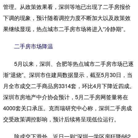
管理。从政策效果看，深圳等地已出现了二手房报价
学术中国
乡村振兴
银龄
溯源中国
下调的现象，预计随着调控力度不断加大以及政策效
城市
旅游
能源
会展
果继续显现，热点城市二手房市场将进入“冷静期”。
彩票
娱乐
时尚
悦读
二手房市场降温
公益
一带一路
亚太网
上市公司
5月以来，深圳、合肥等热点城市二手房市场已逐
文化产业
渐“退烧”。深圳市住建局数据显示，截至5月30日，当
月全市成交二手商品房3314套，环比4月下降近四成。
地方频道
深圳市房地产中介协会预计，5月二手房网签量将在
北京
天津
河北
山西
4000套关口承压。克而瑞研究中心称，深圳二手房成
辽宁
吉林
上海
江苏
交受政策调控影响，预计后续将呈现低位运行。
浙江
安徽
福建
江西
除成交下滑外，近日一则“深圳一学区房狂降662