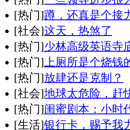
[热门]
蹲，还真是个接
[社会]
这天，热煞了
[热门]
少林高级英语寺庙
[热门]
上厕所是个烧钱
[热门]
放肆还是克制？
[社会]
地球太危险，赶
[热门]
闺蜜剧本：小时
[生活]
银行卡，赐予我