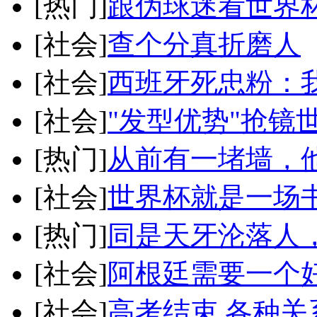
[热门]
跟伪球迷看世界
[社会]
查个分真折磨人
[社会]
西班牙死忠粉：
[社会]
"发型优势"抢镜
[热门]
从前有一堵墙，
[社会]
世界杯就是一场
[热门]
同是天牙沦落人
[社会]
阿根廷需要一个
[社会]
高考结束,各种关