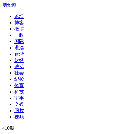
新华网
论坛
博客
微博
时政
国际
港澳
台湾
财经
法治
社会
纪检
体育
科技
军事
文娱
图片
视频
410
期