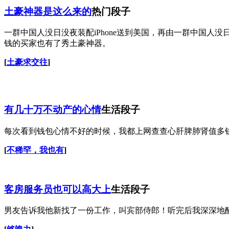
土豪神器是这么来的
热门段子
一群中国人没日没夜装配iPhone送到美国，再由一群中国
钱的买家也有了秀土豪神器。
[
土豪求交往
]
有几十万不动产的心情
生活段子
每次看到钱包心情不好的时候，我都上网查查心肝脾肺肾值多
[
不稀罕，我也有
]
客房服务员也可以高大上
生活段子
男友告诉我他新找了一份工作，叫宾部侍郎！听完后我深深地