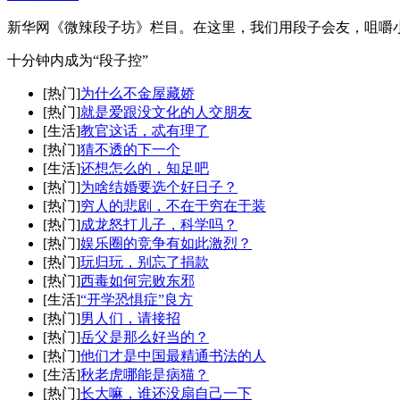
新华网《微辣段子坊》栏目。在这里，我们用段子会友，咀嚼
十分钟内成为“段子控”
[热门]
为什么不金屋藏娇
[热门]
就是爱跟没文化的人交朋友
[生活]
教官这话，忒有理了
[热门]
猜不透的下一个
[生活]
还想怎么的，知足吧
[热门]
为啥结婚要选个好日子？
[热门]
穷人的悲剧，不在于穷在于装
[热门]
成龙怒打儿子，科学吗？
[热门]
娱乐圈的竞争有如此激烈？
[热门]
玩归玩，别忘了捐款
[热门]
西毒如何完败东邪
[生活]
“开学恐惧症”良方
[热门]
男人们，请接招
[热门]
岳父是那么好当的？
[热门]
他们才是中国最精通书法的人
[生活]
秋老虎哪能是病猫？
[热门]
长大嘛，谁还没扇自己一下