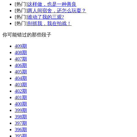
[热门]
这样做，也是一种善良
[热门]
两人间宿舍，还怎么玩耍？
[热门]
谁动了我的三观?
[热门]
别抓我，我在拍戏！
你可能错过的那些段子
409期
408期
407期
406期
405期
404期
403期
402期
401期
400期
399期
398期
397期
396期
395期