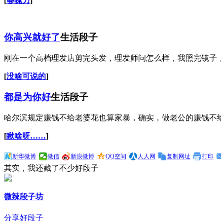
[
够魄力
]
你高兴就好了
生活段子
刚在一个高档理发店剪完头发，理发师问怎么样，我照完镜子，
[
没啥可说的
]
都是为你好
生活段子
哈尔滨规定赚钱不给老婆花也算家暴，确实，做老公的赚钱不
[
瞅啥呀……
]
新华微博
微信
新浪微博
QQ空间
人人网
复制网址
打印
其实，我还藏了不少好段子
微辣段子坊
分享好段子