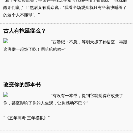
“若干年后奥运会，中国乒乓球选手走向张继科拍了拍他说：‘教练醒
醒咱们赢了！’然后又有观众说：‘我看全场观众就只有坐着快睡着了
富媒体
摄影
新华广播
的这个人不懂球’。”
新华电视中文
新华电视英文
返回PC
古人有拖延症么？
“西游记：不急，等明天抓了孙悟空，再跟
这唐僧一起炖了吃！啊哈哈哈哈~”
改变你的那本书
“有没有一本书，提到它就觉得它改变了
你，甚至影响了你的人生观，让你感动不已？”
“《五年高考 三年模拟》”