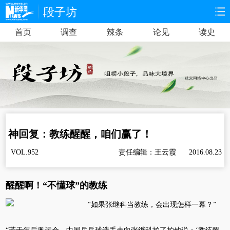
段子坊
首页
调查
辣条
论见
读史
首页
时政
国际
财经
娱乐
体育
人事
教育
时尚
思客
地方
法治
港澳
台湾
华人
汽车
神回复：教练醒醒，咱们赢了！
科技
能源
房产
公司
VOL.952
责任编辑：王云霞
2016.08.23
图片
视频
彩票
食品
醒醒啊！“不懂球”的教练
旅游
健康
信息化
数据
“如果张继科当教练，会出现怎样一幕？”
金融
公益
军事
无人机