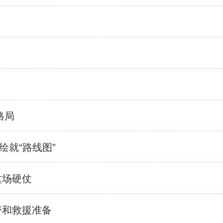
格局
绘就“路线图”
这场硬仗
警和救援准备