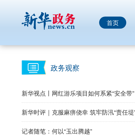
首页
政务观察
新华视点丨网红游乐项目如何系紧“安全带”
新华时评｜克服麻痹侥幸 筑牢防汛“责任堤
记者随笔：何以“玉出腾越”