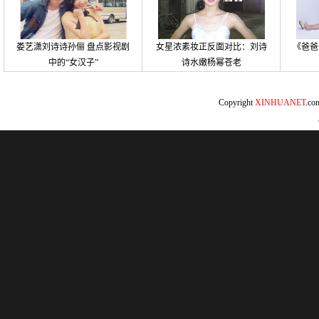
娄艺潇刘诗诗孙俪 盘点影视剧
女星浓素妆正反面对比：刘诗
《爸爸
中的“女汉子”
诗水嫩杨幂苍老
Copyright
XINHUANET
.c