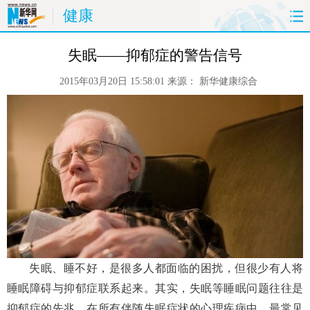
健康
首页
时政
国际
财经
失眠——抑郁症的警告信号
2015年03月20日 15:58:01
来源：
新华健康综合
娱乐
体育
人事
教育
时尚
思客
地方
法治
港澳
台湾
华人
汽车
科技
能源
房产
公司
图片
视频
彩票
食品
旅游
健康
信息化
数据
失眠、睡不好，是很多人都面临的困扰，但很少有人将
睡眠障碍与抑郁症联系起来。其实，失眠等睡眠问题往往是
金融
公益
军事
无人机
抑郁症的先兆，在所有伴随失眠症状的心理疾病中，最常见