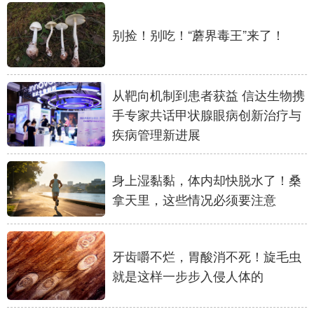
别捡！别吃！“蘑界毒王”来了！
从靶向机制到患者获益 信达生物携
手专家共话甲状腺眼病创新治疗与
疾病管理新进展
身上湿黏黏，体内却快脱水了！桑
拿天里，这些情况必须要注意
牙齿嚼不烂，胃酸消不死！旋毛虫
就是这样一步步入侵人体的