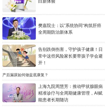
白新体验
山东
河南
湖北
湖南
广东
广西
海南
重庆
四川
贵州
云南
西藏
樊嘉院士：以”系统协同“构筑肝癌
全周期防治新体系
陕西
甘肃
青海
宁夏
新疆
内蒙古
黑龙江
告别跌倒伤害，守护孩子健康！日
常中这些风险家长要带孩子学会避
多语种频道
开！
English
Español
Français
عربى
产后漏尿如何做盆底康复？
Русский язык
日本語
한국어
上海九院周慧芳：推动甲状腺眼病
Deutsch
Português
精准诊疗与全周期健康管理，AI赋
能患者长期随访