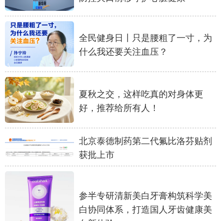
学术中国
乡村振兴
银龄
溯源中国
全民健身日丨只是腰粗了一寸，为
城市
旅游
能源
会展
什么我还要关注血压？
彩票
娱乐
时尚
悦读
公益
一带一路
亚太网
上市公司
夏秋之交，这样吃真的对身体更
文化产业
好，推荐给所有人！
北京泰德制药第二代氟比洛芬贴剂
地方频道
获批上市
北京
天津
河北
山西
辽宁
吉林
上海
江苏
参半专研清新美白牙膏构筑科学美
浙江
安徽
福建
江西
白协同体系，打造国人牙齿健康美