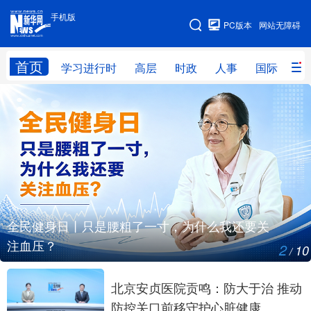
手机版
手机版
PC版本
网站无障碍
网站地图
首页
学习进行时
高层
时政
人事
国际
财
学习进行时
高层
时政
人事
国际
财经
网评
港澳
台湾
思客智库
全球连线
教育
科技
科创
量子
体育
文化
书画
健康
军事
全民健身日丨只是腰粗了一寸，为什么我还要关
注血压？
2
10
访谈
视频
图片
政务
/
法律
中央文件
金融
汽车
北京安贞医院贡鸣：防大于治 推动
防控关口前移守护心脏健康
食品
人居
信息化
数字经济