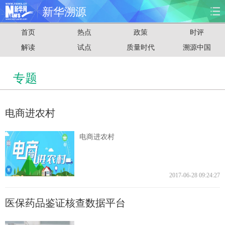
新华溯源
首页
热点
政策
时评
首页
时政
国际
财经
解读
试点
质量时代
溯源中国
娱乐
体育
人事
教育
专题
时尚
思客
地方
法治
电商进农村
港澳
台湾
华人
汽车
电商进农村
科技
能源
房产
公司
图片
视频
彩票
食品
2017-06-28 09:24:27
旅游
健康
信息化
数据
医保药品鉴证核查数据平台
金融
公益
军事
无人机