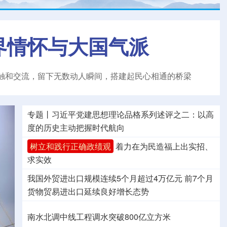
界情怀与大国气派
触和交流，留下无数动人瞬间，搭建起民心相通的桥梁
专题丨
习近平党建思想理论品格系列述评之二：以高
度的历史主动把握时代航向
树立和践行正确政绩观
着力在为民造福上出实招、
求实效
我国外贸进出口规模连续5个月超过4万亿元
前7个月
货物贸易进出口延续良好增长态势
南水北调中线工程调水突破800亿立方米