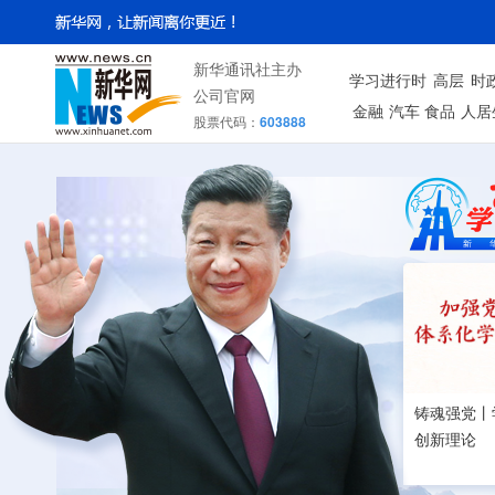
新华通讯社主办
学习进行时
高层
时
公司官网
金融
汽车
食品
人居
股票代码：
603888
铸魂强党丨
创新理论