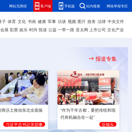
网站无障碍
客户端
手机版
站内搜索
网络举报专区
量子
体育
文化
书画
健康
军事
访谈
视频
图片
政务
法律
中央文件
会展
彩票
娱乐
时尚
悦读
公益
一带一路
亚太网
上市公司
文化产业
报道专集
营商沃土推动东北全面振
“作为千年古都，要把传统和现
代有机融合在一起”
习近平总书记关切事
近镜头