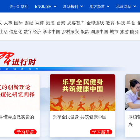
关于新华社
ENGLISH
新华报刊
地方频道
承建网站
政
人事
国际
财经
网评
港澳
台湾
思客智库
全球连线
教育
科技
科创
生活
信息化
数字经济
学术中国
乡村振兴
银龄
溯源中国
城市
旅游
能源
学懂弄通做实党的
乐享全民健身 共筑健康中国
厚植
兴
学习新语
学习新语