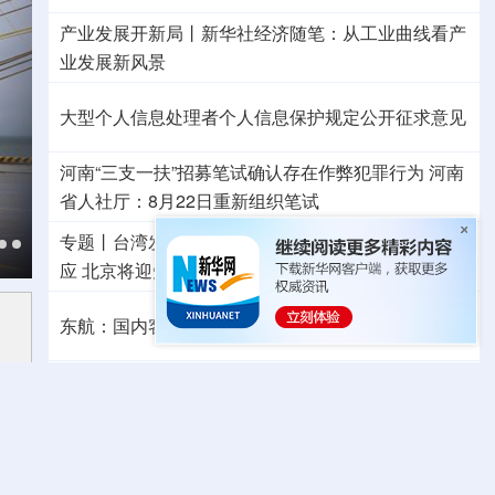
产业发展开新局丨
新华社经济随笔：从工业曲线看产
业发展新风景
大型个人信息处理者个人信息保护规定公开征求意见
河南“三支一扶”招募笔试确认存在作弊犯罪行为
河南
省人社厅：8月22日重新组织笔试
专题丨
台湾发布“白海豚”海上警报
浙江防台风Ⅲ级响
应
北京将迎短时强降水
河北暴雨Ⅳ级应急响应
东航：国内客票提前14天免费退改
“声动”二十四节气·立秋
哪些地方依然高温持续？
国防部：中国军队坚决反制任何闹海挑衅图谋