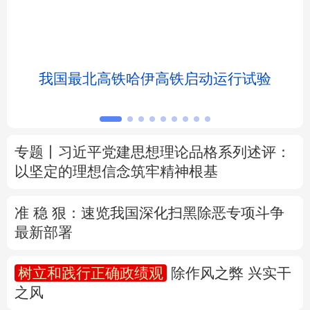
北京
天津
河北
山西
辽宁
吉林
上海
江苏
我国最北高铁哈伊高铁启动运行试验
浙江
安徽
福建
江西
山东
河南
湖北
湖南
专题丨
习近平党建思想理论品格系列述评：
以坚定的理想信念筑牢精神根基
广东
广西
海南
重庆
四川
贵州
云南
西藏
准 稳 狠：速览我国深化扫黑除恶专项斗争
最新部署
陕西
甘肃
青海
宁夏
树立和践行正确政绩观
除作风之弊 兴实干
新疆
内蒙古
黑龙江
之风