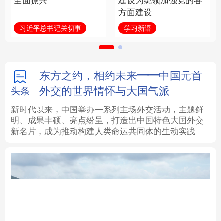
全面振兴
建设为统领加强党的各
方面建设
法律
中央文件
金融
汽车
习近平总书记关切事
学习新语
食品
人居
信息化
数字经济
学术中国
乡村振兴
银龄
溯源中国
东方之约，相约未来——中国元首
外交的世界情怀与大国气派
头条
城市
旅游
能源
会展
新时代以来，中国举办一系列主场外交活动，主题鲜
明、成果丰硕、亮点纷呈，打造出中国特色大国外交
彩票
娱乐
时尚
悦读
新名片，成为推动构建人类命运共同体的生动实践
公益
一带一路
亚太网
上市公司
文化产业
地方频道