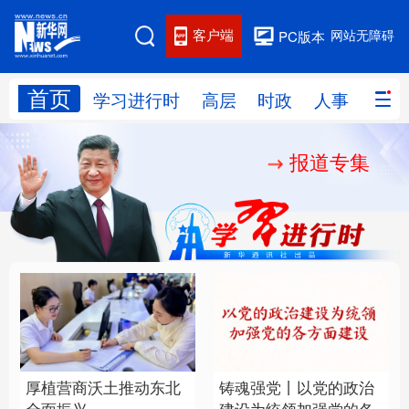
客户端
网站无障碍
PC版本
首页
网站地图
学习进行时
高层
时政
人事
国际
报道专集
学习进行时
高层
时政
人事
国际
财经
网评
港澳
台湾
思客智库
全球连线
教育
科技
科创
量子
体育
文化
书画
健康
军事
厚植营商沃土推动东北
铸魂强党丨以党的政治
访谈
视频
图片
政务