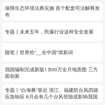
保障生态环境法典实施 首个配套司法解释发
多语种频道
布
English
Español
Français
عربى
专题丨
未来五年，民爆行业这样安全发展
Русский язык
日本語
한국어
Deutsch
Português
随笔丨世界给“__在中国”填新词
我国编制完成新版1∶500万全月地质图 三方
面创新
专题丨
“白海豚”靠近 浙江、
福建防台风四级
应急响应
8月会有几个台风登陆或影响我国