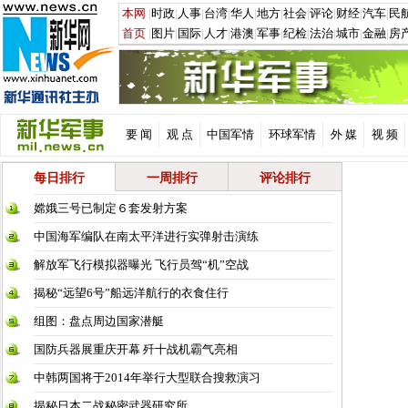
要 闻
观 点
中国军情
环球军情
外 媒
视 频
每日排行
一周排行
评论排行
嫦娥三号已制定６套发射方案
中国海军编队在南太平洋进行实弹射击演练
解放军飞行模拟器曝光 飞行员驾“机”空战
揭秘“远望6号”船远洋航行的衣食住行
组图：盘点周边国家潜艇
国防兵器展重庆开幕 歼十战机霸气亮相
中韩两国将于2014年举行大型联合搜救演习
揭秘日本二战秘密武器研究所