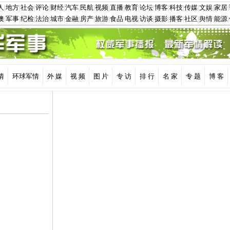
情
环球军情
外 媒
视 频
图 片
专 访
排 行
名 家
专 题
博 客