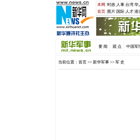
要 闻
观 点
中国军
当前位置：
首页
>>
新华军事
>> 军 史