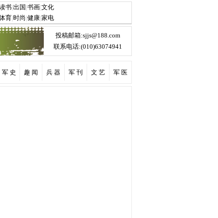
投稿邮箱:sjjs@188.com
联系电话:(010)63074941
军 史
趣 闻
兵 器
军 刊
文 艺
军 医