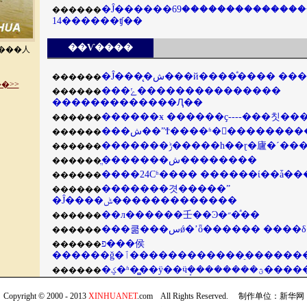
�Ĵ����ݺ�����������������69��
������
����14��ʧ��
��Ѵ����
ͨ���人
������
�>>
���ݺ���������������
������
�������������Ԯ��
������ӿ ������ҫ----���칫���
������
������
�������ݱ�����һ��ɽ�廬�´�
������
ֱ�������ش��������
������
����24Сʱ���� ������ί��ǡ��
������
�������겻�����ˮ
������
�Ĵ����ݰ�������������
��л������壬��Ͽ�״�ͣ��
������
���쿪���سǿ�ʼȫ������ �
������
פ���侯
������
������ǧ�ٱ������������ֵ����
�ؼ�ʱ�̻��ÿ��ӵ
������
Copyright © 2000 - 2013
XINHUANET
.com All Rights Reserved. 制作单位：新华网