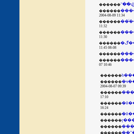
ˮ��
������
���
������
2004-08-09 11:34
������
11:32
������
11:30
������
08-08 11:45
���
������
���
������
07 10:46
������
������
2004-08-07 09:39
��
������
17:10
������
16:24
�й�
������
ɽ��
������
������
��ˮ
������