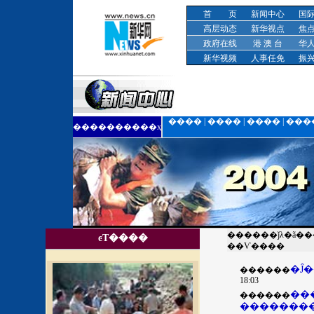
首 页
新闻中心
国
高层动态
新华视点
焦
政府在线
港 澳 台
华
新华视频
人事任免
振
����
|
����
|
����
|
���
����������ҳ
������ǰλ�ã�
ͼƬ����
��Ѵ����
������
18:03
���ݺ�����������
������
�������