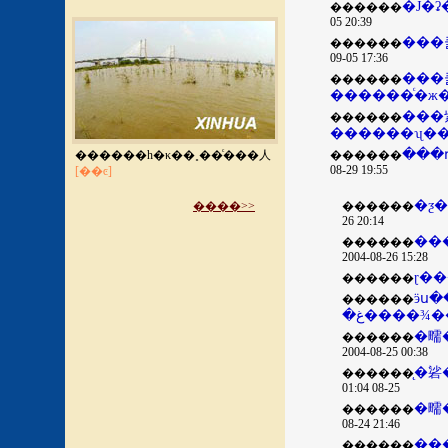
�Ĵ�
������
05 20:39
������
09-05 17:36
���쿪������� ����2
������
������ͨ�ж
���
������
������ʯ�
���
������һ�κ��˳��ͨ���人
������
08-29 19:55
[��ͼ]
�ƺ
����>>
������
26 20:14
������
2004-08-26 15:28
������
ӭս
������
�غ����¾
������
2004-08-25 00:38
������
08-25 01:04
������
08-24 21:46
��
������