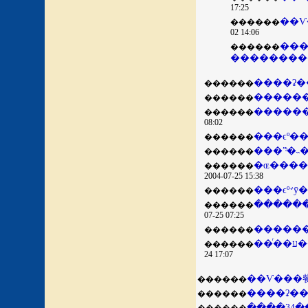
17:25
������
02 14:06
���
������
��������
����ʡ�
������
������
������
������
������
08:02
���ϵº�
������
������
�ɶ����
������
2004-07-25 15:38
������
������
07-25 07:25
������
������
24 17:07
��Ѵ���飺
������
����ʡ�
������
����34�