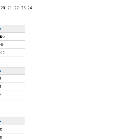
20
21
22
23
24
�
�5
6
12
�
0
0
0
1
�
g
g