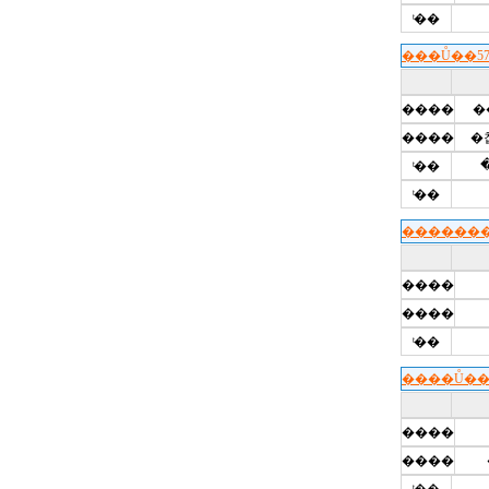
ͭ��
���Ů��5
����
�
����
�
ͭ��
ͭ��
������
����
����
ͭ��
����Ů��
����
����