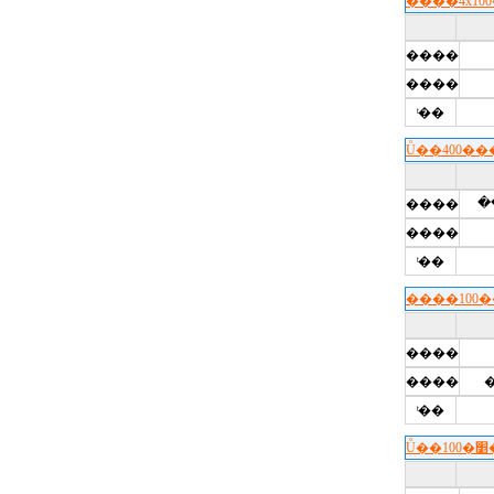
����4x1
����
����
ͭ��
Ů��400�
�
����
����
ͭ��
����100
����
����
ͭ��
Ů�