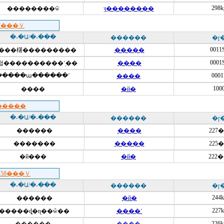
298k
��������ŵ
ӡ��������
7���Ｖ
�˶�Ա/�˶���
������
�ɼ
0011
���櫡���������
�����
0001
첩����������˹̩��
����
�����ա������˹
0001
����
100
����
�й�
�����
�˶�Ա/�˶���
������
�ɼ
������
����
227
�������
�����
225
�й���
�й�
222
58���Ｖ
�˶�Ա/�˶���
������
�ɼ
244k
������
�й�
227k
�����ȡ�ɳ��ŵ��
����˹
226k