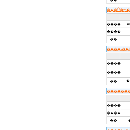
ͭ��
���Ů�ӷɵ
����
����
ͭ��
����˫��1
����
����
�
ͭ��
�������
����
����
ͭ��