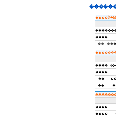
������
����Ů�Ӹ
����
����
ͭ��
��
�������
����
Ҷ�
����
ͭ��
ͭ��
�
�������
����
����