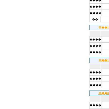
����
����
����
ͭ��
08��
����
����
����
08��
����
����
����
08��
����