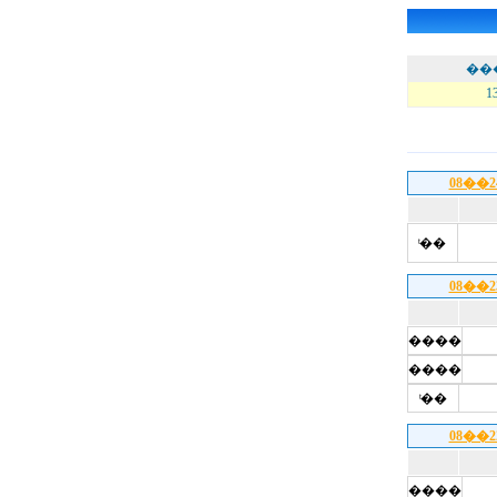
��
1
08��
ͭ��
08��
����
����
ͭ��
08��
����