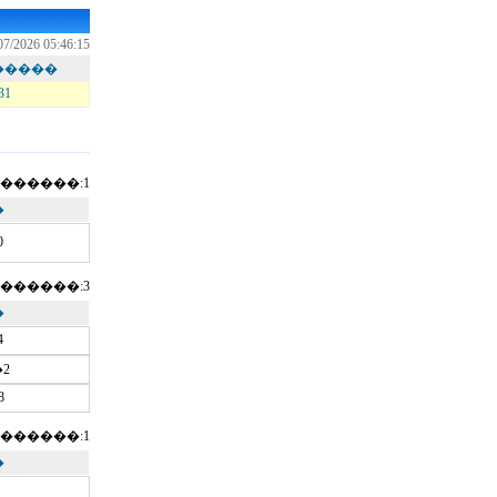
07/2026 05:46:15
�����
31
������:1
�
0
������:3
�
4
2
8
������:1
�