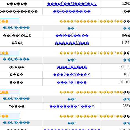
326
������
����Ů��75���Ϲ��Ｖ
�����/������
��ë������˫��
2��
15��
����:0������:2��ͭ��:0��
��
�˶�Ա/�˶���
��Ŀ
�ɼ
��Т��/ �Ԫ
��ë��Ů��˫��
0��
112:1
�Ӿ�ģ
������Ӹ���
14��
����:0������:1��ͭ��:2��
��
�˶�Ա/�˶���
��Ŀ
�ɼ
�ӳ���
���Ů�Ӹ���
109:1
101
֣����
���Ů��78���Ｖ
����
���Ů�Ӹ���
109:1
13��
����:1������:0��ͭ��:0��
��
�˶�Ա/�˶���
��Ŀ
�ɼ
366k
ʷ����
��������77���Ｖ
12��
����:1������:2��ͭ��:1��
��
�˶�Ա/�˶���
��Ŀ
�ɼ