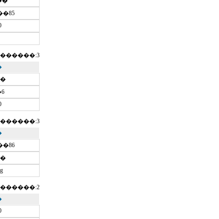
4��
��85
0
������:3
�
��
6
0
������:3
�
��86
��
g
������:2
�
0