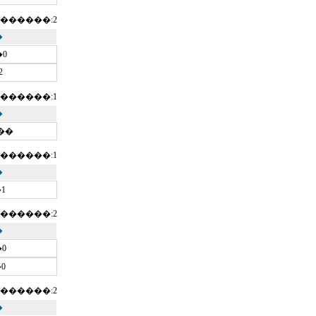
������:2
�
�0
2
������:1
�
0��
������:1
�
1
������:2
�
0
0
������:2
�