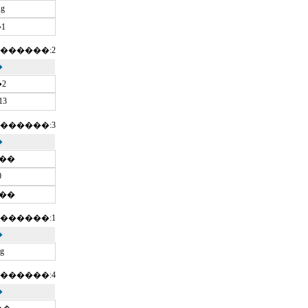
Kg
1
������:2
�
2
13
������:3
�
10��
0
06��
������:1
�
g
������:4
�