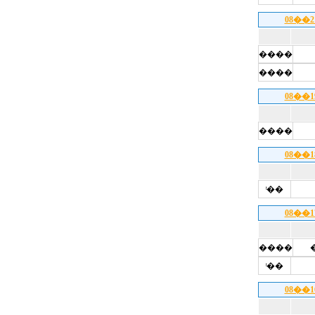
08��
����
����
08��
����
08��
ͭ��
08��
����
ͭ��
08��