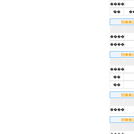
����
ͭ��
�
08��
����
����
08��
����
ͭ��
ͭ��
08��
����
08��