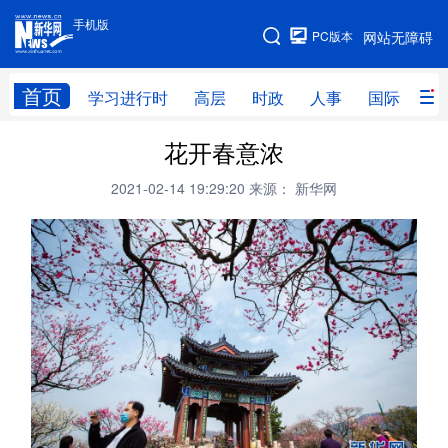
手机版
手机版
PC版本
网站无障碍
网站地图
首页
学习进行时
高层
时政
人事
国际
财
花开春意浓
学习进行时
高层
时政
人事
2021-02-14 19:29:20
来源： 新华网
国际
财经
网评
港澳
台湾
思客智库
全球连线
教育
科技
科创
量子
体育
文化
书画
健康
军事
访谈
视频
图片
政务
法律
中央文件
金融
汽车
食品
人居
信息化
数字经济