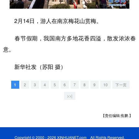
学术中国
乡村振兴
银龄
溯源中国
2月14日，游人在南京梅花山赏梅。
城市
旅游
能源
会展
春节假期，我国南方多地花香四溢，散发浓浓春
彩票
娱乐
时尚
悦读
意。
公益
一带一路
亚太网
上市公司
文化产业
新华社发（苏阳 摄）
1
2
3
4
5
6
7
8
9
10
下一页
地方频道
>>|
北京
天津
河北
山西
辽宁
吉林
上海
江苏
【责任编辑:焦鹏 】
浙江
安徽
福建
江西
Copyright © 2000 - 2026 XINHUANET.com All Rights Reserved.