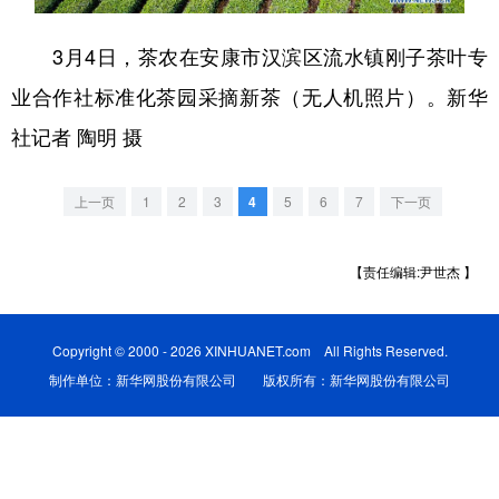
学术中国
乡村振兴
银龄
溯源中国
3月4日，茶农在安康市汉滨区流水镇刚子茶叶专
城市
旅游
能源
会展
业合作社标准化茶园采摘新茶（无人机照片）。新华
社记者 陶明 摄
彩票
娱乐
时尚
悦读
公益
一带一路
亚太网
上市公司
上一页
1
2
3
4
5
6
7
下一页
文化产业
【责任编辑:尹世杰 】
地方频道
Copyright © 2000 - 2026 XINHUANET.com All Rights Reserved.
北京
天津
河北
山西
制作单位：新华网股份有限公司 版权所有：新华网股份有限公司
辽宁
吉林
上海
江苏
浙江
安徽
福建
江西