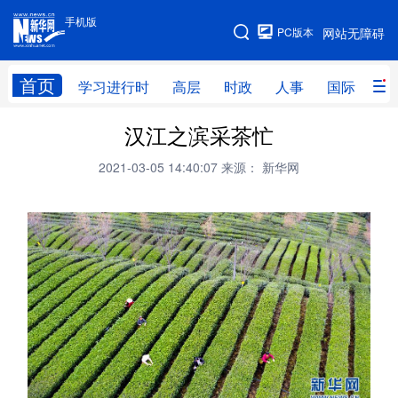
手机版
手机版
PC版本
网站无障碍
网站地图
首页
学习进行时
高层
时政
人事
国际
财
汉江之滨采茶忙
学习进行时
高层
时政
人事
2021-03-05 14:40:07
来源： 新华网
国际
财经
网评
港澳
台湾
思客智库
全球连线
教育
科技
科创
量子
体育
文化
书画
健康
军事
访谈
视频
图片
政务
法律
中央文件
金融
汽车
食品
人居
信息化
数字经济