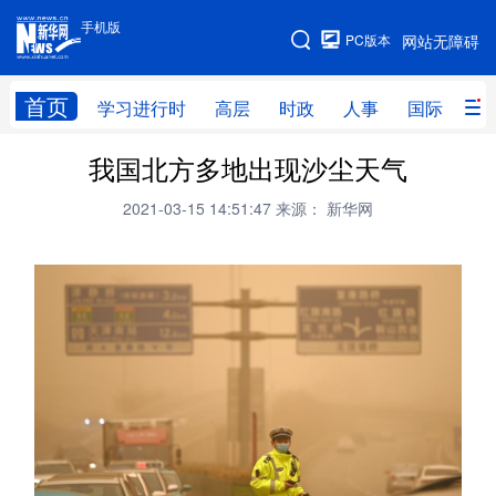
手机版
手机版
PC版本
网站无障碍
网站地图
首页
学习进行时
高层
时政
人事
国际
财
我国北方多地出现沙尘天气
学习进行时
高层
时政
人事
2021-03-15 14:51:47
来源： 新华网
国际
财经
网评
港澳
台湾
思客智库
全球连线
教育
科技
科创
量子
体育
文化
书画
健康
军事
访谈
视频
图片
政务
法律
中央文件
金融
汽车
食品
人居
信息化
数字经济