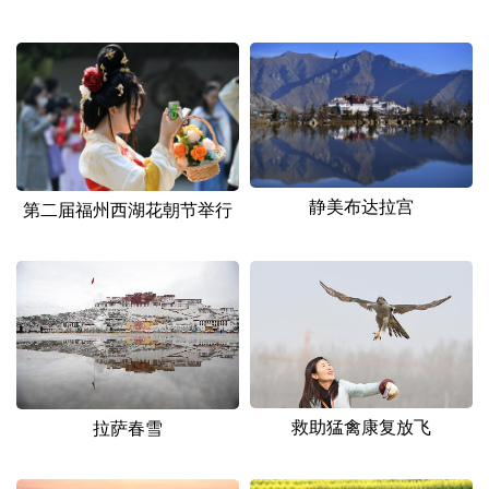
山东
河南
湖北
湖南
广东
广西
海南
重庆
四川
贵州
云南
西藏
陕西
甘肃
青海
宁夏
新疆
内蒙古
黑龙江
静美布达拉宫
第二届福州西湖花朝节举行
多语种频道
English
Español
Français
عربى
Русский язык
日本語
한국어
Deutsch
Português
救助猛禽康复放飞
拉萨春雪