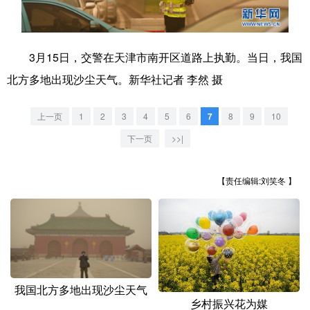
学术中国
乡村振兴
银龄
溯源中国
城市
旅游
能源
会展
3月15日，交警在天津市南开区道路上执勤。当日，我国
北方多地出现沙尘天气。新华社记者 李然 摄
彩票
娱乐
时尚
悦读
公益
一带一路
亚太网
上市公司
上一页
1
2
3
4
5
6
7
8
9
10
下一页
>>|
文化产业
【责任编辑:刘笑冬 】
地方频道
北京
天津
河北
山西
辽宁
吉林
上海
江苏
浙江
安徽
福建
江西
我国北方多地出现沙尘天气
乡村振兴花为媒