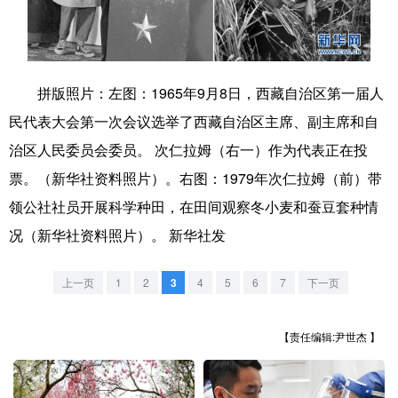
学术中国
乡村振兴
银龄
溯源中国
城市
旅游
能源
会展
拼版照片：左图：1965年9月8日，西藏自治区第一届人
彩票
娱乐
时尚
悦读
民代表大会第一次会议选举了西藏自治区主席、副主席和自
公益
一带一路
亚太网
上市公司
治区人民委员会委员。 次仁拉姆（右一）作为代表正在投
票。（新华社资料照片）。右图：1979年次仁拉姆（前）带
文化产业
领公社社员开展科学种田，在田间观察冬小麦和蚕豆套种情
况（新华社资料照片）。 新华社发
地方频道
上一页
1
2
3
4
5
6
7
下一页
北京
天津
河北
山西
辽宁
吉林
上海
江苏
【责任编辑:尹世杰 】
浙江
安徽
福建
江西