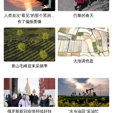
人类首次“看见”的那个黑洞，
巴黎的春天
有了偏振图像
大地调色盘
黄山毛峰迎来采摘季
俄罗斯新冠疫情持续好转
“水乡油田”采油忙