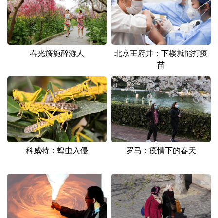
山东
河南
湖北
湖南
广东
广西
海南
重庆
四川
贵州
云南
西藏
北京王府井：下楼就能打疫
春光旖旎醉游人
苗
陕西
甘肃
青海
宁夏
新疆
内蒙古
黑龙江
多语种频道
English
Español
Français
عربى
科威特：蝗虫入侵
罗马：疫情下的春天
Русский язык
日本語
한국어
Deutsch
Português