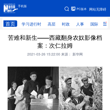
手机版
手机版
PC版本
网站无障碍
网站地图
首页
学习进行时
高层
时政
人事
国际
财
苦难和新生——西藏翻身农奴影像档
学习进行时
高层
时政
人事
案：次仁拉姆
国际
财经
网评
港澳
2021-03-26 15:22:00
来源： 新华网
台湾
思客智库
全球连线
教育
科技
科创
量子
体育
文化
书画
健康
军事
访谈
视频
图片
政务
法律
中央文件
金融
汽车
食品
人居
信息化
数字经济