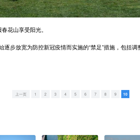
报春花山享受阳光。
逐步放宽为防控新冠疫情而实施的“禁足”措施，包括调
上一页
1
2
3
4
5
6
7
8
9
10