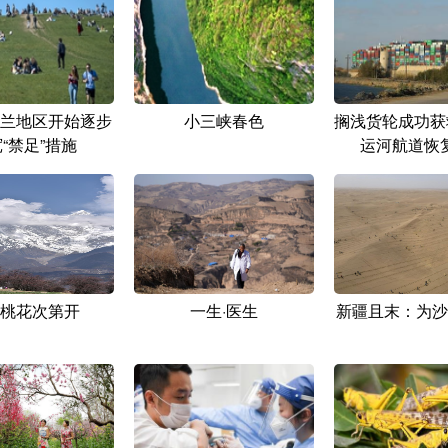
兰地区开始逐步
小三峡春色
搁浅货轮成功获
“禁足”措施
运河航道恢
桃花次第开
一生·医生
新疆且末：为沙