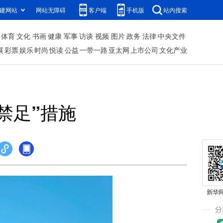
建网站
网站无障碍
客户端
手机版
站内搜索
体育
文化
书画
健康
军事
访谈
视频
图片
政务
法律
中央文件
展
彩票
娱乐
时尚
悦读
公益
一带一路
亚太网
上市公司
文化产业
禁足”措施