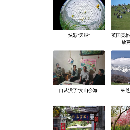
炫彩“天眼”
英国英格
放宽
自从没了“文山会海”
林芝