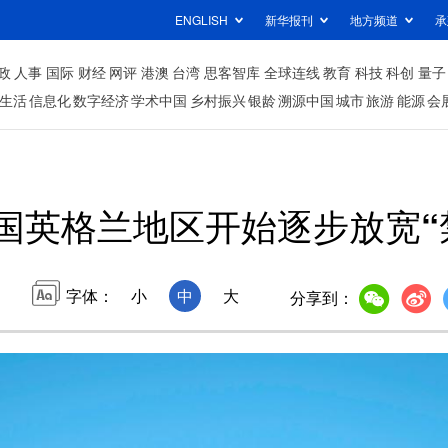
ENGLISH
新华报刊
地方频道
承
政
人事
国际
财经
网评
港澳
台湾
思客智库
全球连线
教育
科技
科创
量子
生活
信息化
数字经济
学术中国
乡村振兴
银龄
溯源中国
城市
旅游
能源
会
国英格兰地区开始逐步放宽“
字体：
小
中
大
分享到：