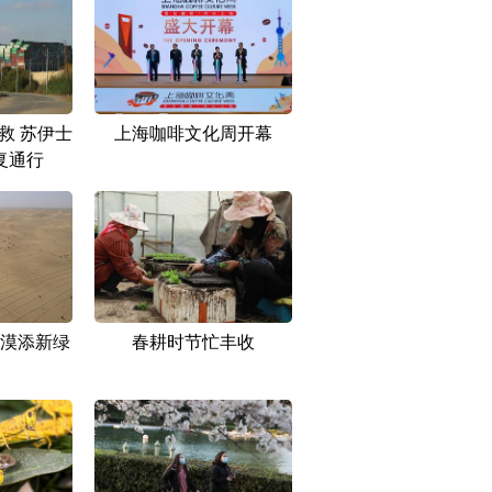
救 苏伊士
上海咖啡文化周开幕
复通行
漠添新绿
春耕时节忙丰收