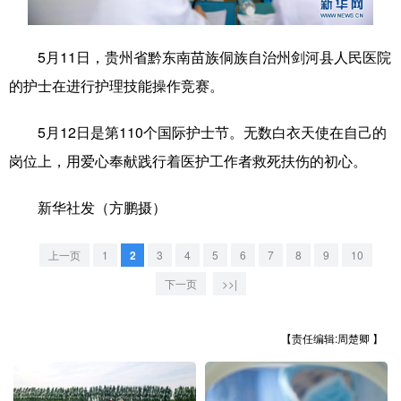
学术中国
乡村振兴
银龄
溯源中国
5月11日，贵州省黔东南苗族侗族自治州剑河县人民医院
城市
旅游
能源
会展
的护士在进行护理技能操作竞赛。
彩票
娱乐
时尚
悦读
5月12日是第110个国际护士节。无数白衣天使在自己的
公益
一带一路
亚太网
上市公司
岗位上，用爱心奉献践行着医护工作者救死扶伤的初心。
文化产业
新华社发（方鹏摄）
地方频道
上一页
1
2
3
4
5
6
7
8
9
10
下一页
>>|
北京
天津
河北
山西
辽宁
吉林
上海
江苏
【责任编辑:周楚卿 】
浙江
安徽
福建
江西