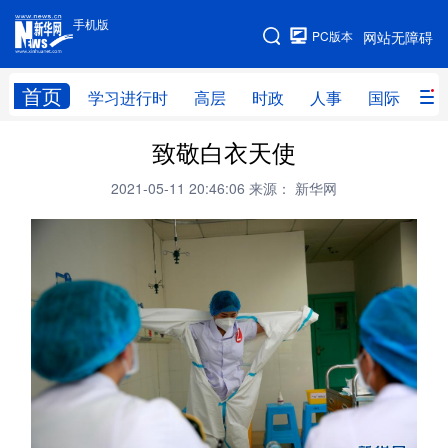
手机版
手机版
PC版本
网站无障碍
网站地图
首页
学习进行时
高层
时政
人事
国际
财
致敬白衣天使
学习进行时
高层
时政
人事
2021-05-11 20:46:06
来源： 新华网
国际
财经
网评
港澳
台湾
思客智库
全球连线
教育
科技
科创
量子
体育
文化
书画
健康
军事
访谈
视频
图片
政务
法律
中央文件
金融
汽车
食品
人居
信息化
数字经济