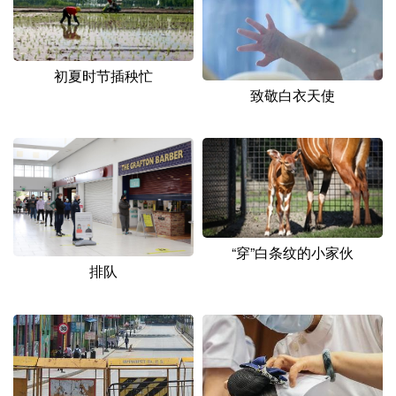
山东
河南
湖北
湖南
广东
广西
海南
重庆
初夏时节插秧忙
四川
贵州
云南
西藏
致敬白衣天使
陕西
甘肃
青海
宁夏
新疆
内蒙古
黑龙江
多语种频道
“穿”白条纹的小家伙
English
Español
Français
عربى
排队
Русский язык
日本語
한국어
Deutsch
Português