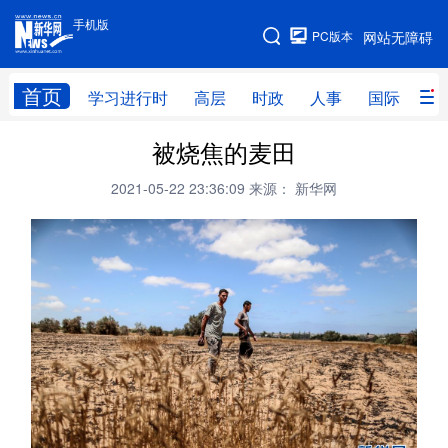
手机版
手机版
PC版本
网站无障碍
网站地图
首页
学习进行时
高层
时政
人事
国际
财
被烧焦的麦田
学习进行时
高层
时政
人事
2021-05-22 23:36:09
来源： 新华网
国际
财经
网评
港澳
台湾
思客智库
全球连线
教育
科技
科创
量子
体育
文化
书画
健康
军事
访谈
视频
图片
政务
法律
中央文件
金融
汽车
食品
人居
信息化
数字经济