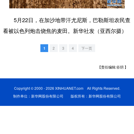
学术中国
乡村振兴
银龄
溯源中国
5月22日，在加沙地带汗尤尼斯，巴勒斯坦农民查
城市
旅游
能源
会展
看被以色列炮击烧焦的麦田。新华社发（亚西尔摄）
彩票
娱乐
时尚
悦读
1
2
3
4
下一页
公益
一带一路
亚太网
上市公司
文化产业
【责任编辑:谷玥 】
地方频道
Copyright © 2000 - 2026 XINHUANET.com All Rights Reserved.
制作单位：新华网股份有限公司 版权所有：新华网股份有限公司
北京
天津
河北
山西
辽宁
吉林
上海
江苏
浙江
安徽
福建
江西