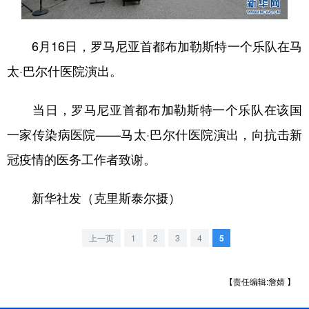
学术中国
乡村振兴
银龄
溯源中国
6月16日，罗马尼亚首都布加勒斯特一个乐队在马
城市
旅游
能源
会展
太·巴尔什医院演出。
彩票
娱乐
时尚
悦读
当日，罗马尼亚首都布加勒斯特一个乐队在该国
公益
一带一路
亚太网
上市公司
一家传染病医院——马太·巴尔什医院演出，向抗击新
文化产业
冠疫情的医务工作者致谢。
地方频道
新华社发（克里斯泰尔摄）
北京
天津
河北
山西
上一页
1
2
3
4
5
辽宁
吉林
上海
江苏
【责任编辑:詹婧 】
浙江
安徽
福建
江西