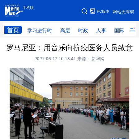
手机版
手机版
PC版本
网站无障碍
网站地图
首页
学习进行时
高层
时政
人事
国际
财
罗马尼亚：用音乐向抗疫医务人员致意
学习进行时
高层
时政
人事
2021-06-17 10:18:41
来源： 新华网
国际
财经
网评
港澳
台湾
思客智库
全球连线
教育
科技
科创
量子
体育
文化
书画
健康
军事
访谈
视频
图片
政务
法律
中央文件
金融
汽车
食品
人居
信息化
数字经济