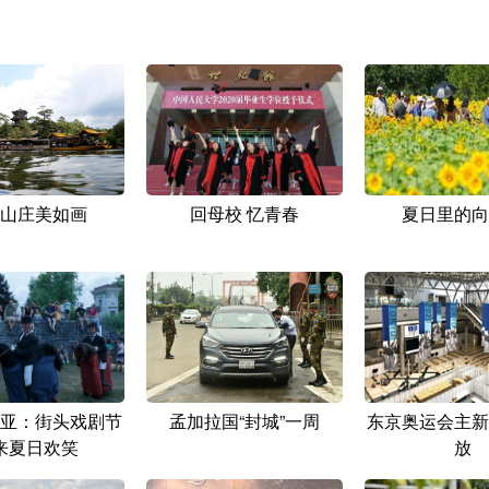
山庄美如画
回母校 忆青春
夏日里的向
亚：街头戏剧节
孟加拉国“封城”一周
东京奥运会主新
来夏日欢笑
放