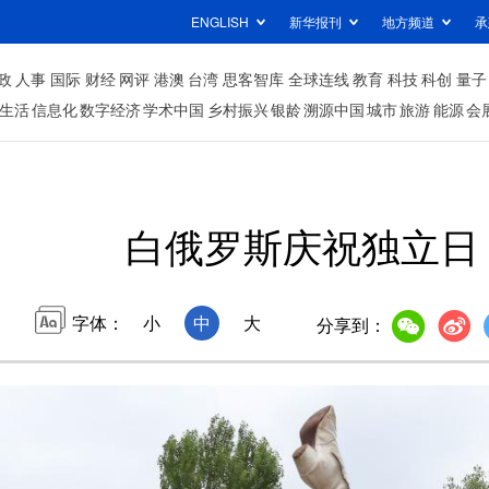
ENGLISH
新华报刊
地方频道
承
政
人事
国际
财经
网评
港澳
台湾
思客智库
全球连线
教育
科技
科创
量子
生活
信息化
数字经济
学术中国
乡村振兴
银龄
溯源中国
城市
旅游
能源
会
白俄罗斯庆祝独立日
字体：
小
中
大
分享到：