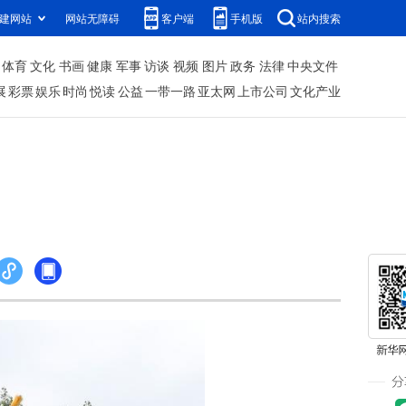
建网站
网站无障碍
客户端
手机版
站内搜索
体育
文化
书画
健康
军事
访谈
视频
图片
政务
法律
中央文件
展
彩票
娱乐
时尚
悦读
公益
一带一路
亚太网
上市公司
文化产业