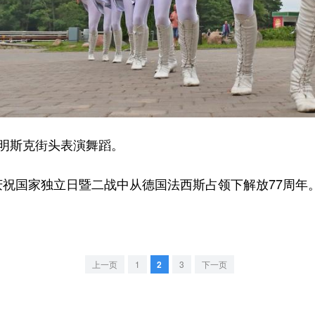
明斯克街头表演舞蹈。
国家独立日暨二战中从德国法西斯占领下解放77周年
上一页
1
2
3
下一页