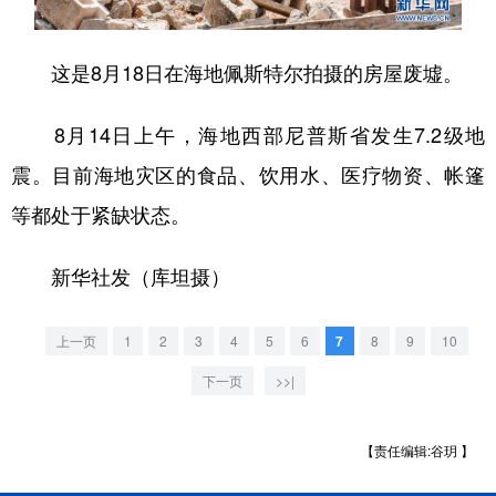
学术中国
乡村振兴
银龄
溯源中国
这是8月18日在海地佩斯特尔拍摄的房屋废墟。
城市
旅游
能源
会展
8月14日上午，海地西部尼普斯省发生7.2级地
彩票
娱乐
时尚
悦读
震。目前海地灾区的食品、饮用水、医疗物资、帐篷
公益
一带一路
亚太网
上市公司
等都处于紧缺状态。
文化产业
新华社发（库坦摄）
地方频道
上一页
1
2
3
4
5
6
7
8
9
10
北京
天津
河北
山西
下一页
>>|
辽宁
吉林
上海
江苏
【责任编辑:谷玥 】
浙江
安徽
福建
江西