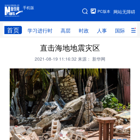
手机版
手机版
PC版本
网站无障碍
网站地图
首页
学习进行时
高层
时政
人事
国际
财
直击海地地震灾区
学习进行时
高层
时政
人事
2021-08-19 11:16:32
来源： 新华网
国际
财经
网评
港澳
台湾
思客智库
全球连线
教育
科技
科创
量子
体育
文化
书画
健康
军事
访谈
视频
图片
政务
法律
中央文件
金融
汽车
食品
人居
信息化
数字经济