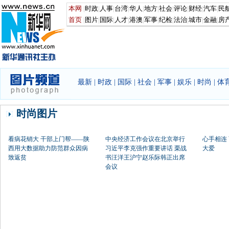
最新
|
时政
|
国际
|
社会
|
军事
|
娱乐
|
时尚
|
体
时尚图片
看病花销大 干部上门帮——陕
中央经济工作会议在北京举行
心手相连
西用大数据助力防范群众因病
习近平李克强作重要讲话 栗战
大爱
致返贫
书汪洋王沪宁赵乐际韩正出席
会议