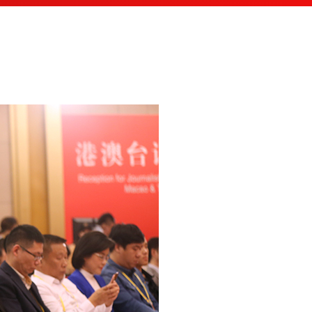
English
Español
Français
Русский
عربى
日本語
한국어
Deutsch
Português