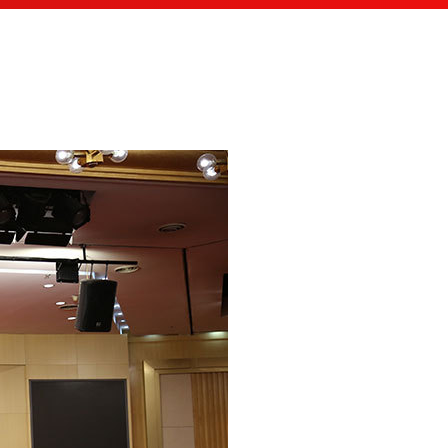
English
Español
Français
Русский
عربى
日本語
한국어
Deutsch
Português