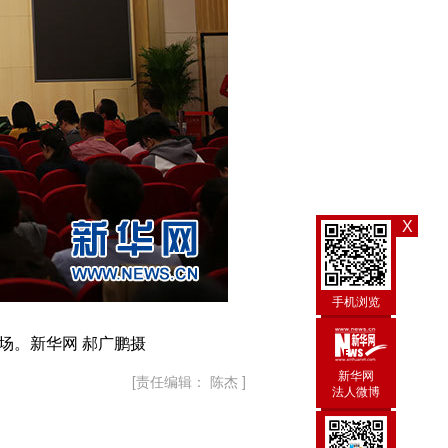
X
手机浏览
场。新华网 郝广鹏摄
新华网
[责任编辑： 陈杰 ]
法人微博