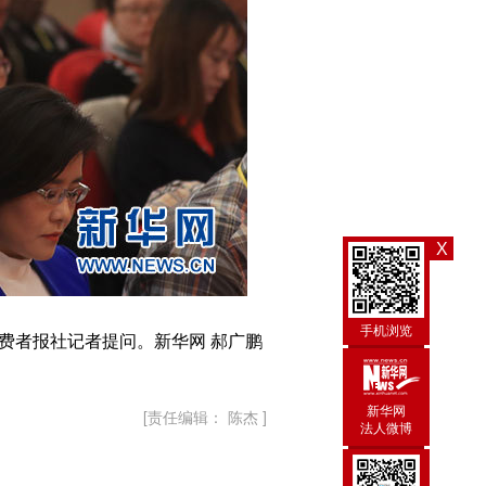
X
手机浏览
费者报社记者提问。新华网 郝广鹏
新华网
[责任编辑： 陈杰 ]
法人微博