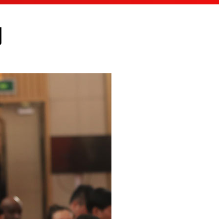
English
问
Español
Français
Русский
عربى
日本語
한국어
Deutsch
Português