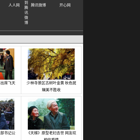
人人网
腾讯微博
开心网
苏出席飞天
少林寺景区古树叶金黄 秋色斑
斓美不胜收
支部书记公
《天梯》原型老妇去世 网友叹