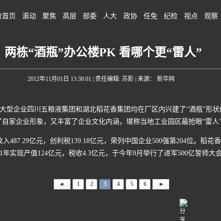
政首页
滚动
聚焦
高层
部委
人大
政协
任免
纪检
视点
观察
两栋“酒瓶”办公楼PK 看哪个更“雷人”
2012年11月01日 13:38:01
| 责任编辑: 苏影 | 来源： 新华网
的大型企业四川五粮液集团和湖北稻花香集团均在厂区内兴建了“酒瓶”形状
了自家企业形象，又丰富了企业文化内涵，堪称当地工业园区最抢眼“雷人
87.29亿元，创利税139.18亿元，荣列中国企业500强第204位。
1年实现产值124亿元，税收4.3亿元，于今年9月举行了进军500亿誓师大
1
2
3
4
5
6