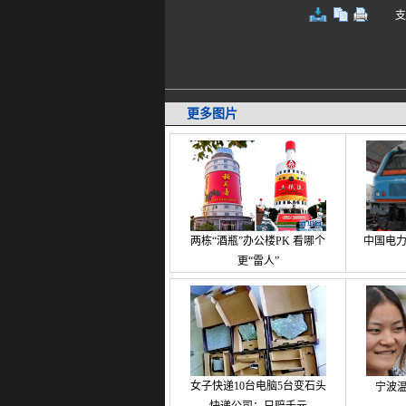
支持键
更多图片
两栋“酒瓶”办公楼PK 看哪个
中国电
更“雷人”
女子快递10台电脑5台变石头
宁波温