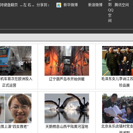
盘翻页 ←左 右→
分享到
:
新华微博
新浪微博
腾讯空间
力机车首次在欧洲投入
毛泽东女儿李讷江
辽宁葫芦岛市开始供暖
正式运营
珍品展
北京永乐店镇村党
情上演“四女救老”
天鹅栖息山西平陆黄河湿地