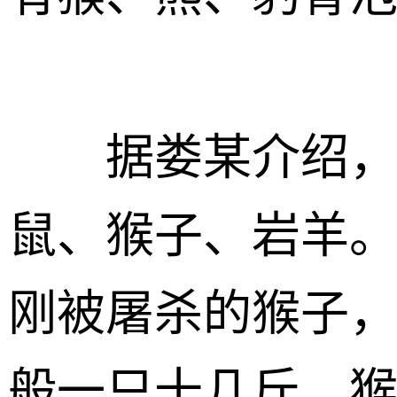
据娄某介绍，店
鼠、猴子、岩羊
刚被屠杀的猴子
般一只十几斤，猴