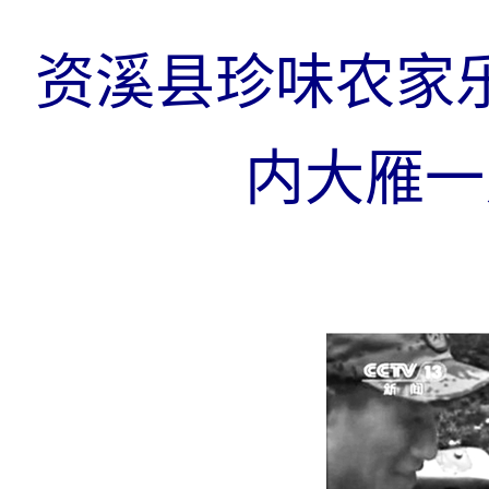
资溪县珍味农家
内大雁一