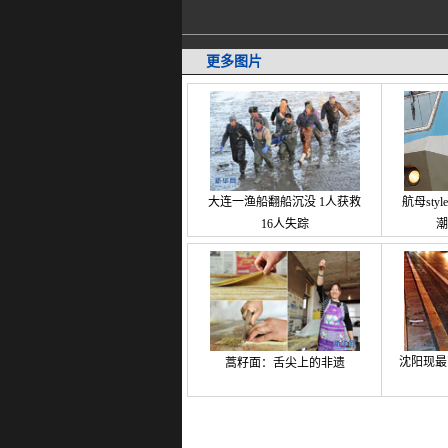
更多图片
大连一渔船翻船沉没 1人获救
航母st
16人失踪
潮
沈阳现最
蒿籽面：舌尖上的非遗