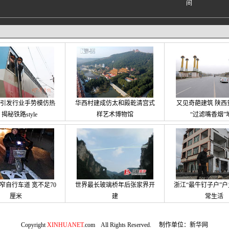
yle引发行业手势模仿热
华西村建成仿太和殿乾清宫式
又见奇葩建筑 陕西
 揭秘铁路style
样艺术博物馆
“过滤嘴香烟”
窄自行车道 宽不足70
世界最长玻璃桥年后张家界开
浙江“最牛钉子户”户
厘米
建
常生活
Copyright
XINHUANET
.com All Rights Reserved. 制作单位：新华网