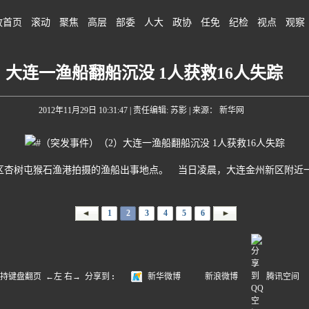
政首页
滚动
聚焦
高层
部委
人大
政协
任免
纪检
视点
观察
大连一渔船翻船沉没 1人获救16人失踪
2012年11月29日 10:31:47
| 责任编辑: 苏影 | 来源： 新华网
区杏树屯猴石渔港拍摄的渔船出事地点。 当日凌晨，大连金州新区附近一
1
2
3
4
5
6
盘翻页 ←左 右→
分享到
:
新华微博
新浪微博
腾讯空间