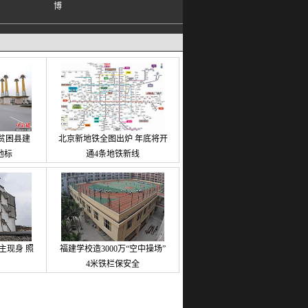
贫困县建
北京新地铁全图出炉 年底将开
地标
通4条地铁新线
主现身 照
福建学校造3000万“空中操场”
4米铁栏保安全