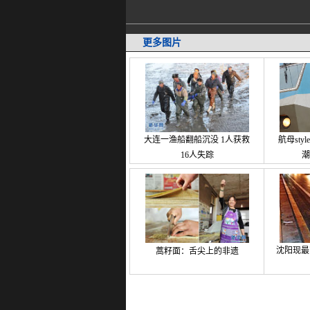
更多图片
大连一渔船翻船沉没 1人获救
航母st
16人失踪
潮
沈阳现最
蒿籽面：舌尖上的非遗