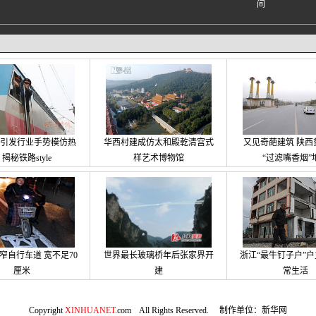
yle引发行业手势模仿热
华西村建成仿太和殿乾清宫式
又见奇葩建筑 陕西
 揭秘铁路style
样艺术博物馆
“过滤嘴香烟”
窄自行车道 宽不足70
世界最长玻璃桥年后张家界开
浙江“最牛钉子户”户
厘米
建
常生活
Copyright
XINHUANET
.com All Rights Reserved. 制作单位：新华网