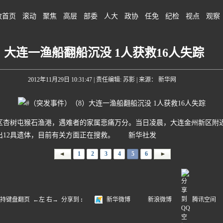
政首页
滚动
聚焦
高层
部委
人大
政协
任免
纪检
视点
观察
大连一渔船翻船沉没 1人获救16人失踪
2012年11月29日 10:31:47
| 责任编辑: 苏影 | 来源： 新华网
区杏树屯猴石渔港，遇难者的家属悲痛万分。当日凌晨，大连金州新区附近
出12具遗体，目前有关方面正在搜救。 新华社发
1
2
3
4
5
6
盘翻页 ←左 右→
分享到
:
新华微博
新浪微博
腾讯空间