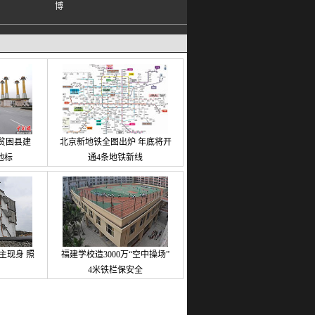
贫困县建
北京新地铁全图出炉 年底将开
地标
通4条地铁新线
主现身 照
福建学校造3000万“空中操场”
4米铁栏保安全