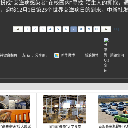
扮成“艾滋病感染者”在校园内“寻找”陌生人的拥抱，通
迎接12月1日第25个世界艾滋病日的到来。中新社发 
1
2
3
4
5
6
7
8
9
10
>>|
盘翻页 ←左 右→
分享到
:
新华微博
新浪微博
腾讯空间
“高寒高铁”哈大线试
百架豪车聚昆明 老
山西现“豪华”大学食堂