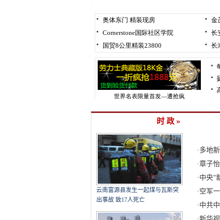
时 政 »
·
多地新
·
章子怡
·
中央“
云南富源县发生一起煤与瓦斯突
·
空军一
出事故 致17人死亡
·
中共中
·
新华视