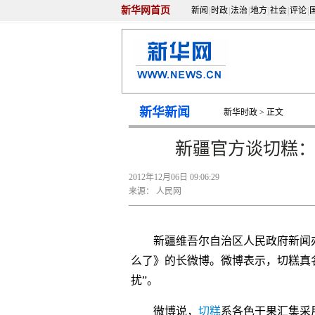
新华网首页
新闻
|
时政
|
法治
|
地方
|
社会
|
评论
|
新华新闻
新华时政
> 正文
新疆官方谈切糕：
2012年12月06日 09:06:29
来源：
人民网
新疆维吾尔自治区人民政府新闻
么了》的长微博。微博表示，切糕真名
扰”。
微博说，
切糕
系各色干果汇集采