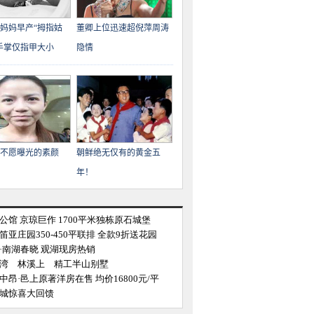
岁妈妈早产“拇指姑
董卿上位迅速超倪萍周涛
手掌仅指甲大小
隐情
不愿曝光的素颜
朝鲜绝无仅有的黄金五
年！