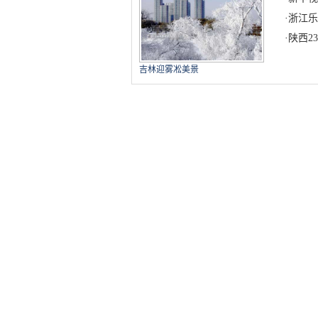
·
浙江乐
·
陕西2
吉林迎雾凇美景