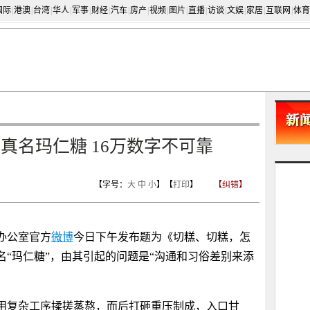
国际
|
港澳
|
台湾
|
华人
|
军事
|
财经
|
汽车
|
房产
|
视频
|
图片
|
直播
|
访谈
|
文娱
|
家居
|
互联网
|
体育
真名玛仁糖 16万数字不可靠
【字号：
大
中
小
】【
打印
】
【纠错】
办公室官方
微博
今日下午发布题为《切糕、切糕，怎
“玛仁糖”，由其引起的问题是“沟通和习俗差别来添
用复杂工序揉搓蒸熬，而后打砸重压制成，入口甘