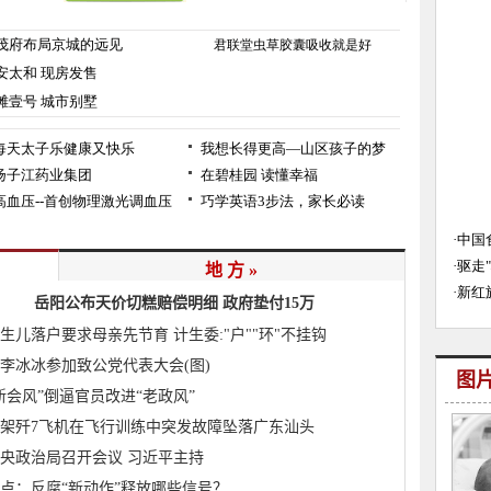
地 方 »
岳阳公布天价切糕赔偿明细 政府垫付15万
生儿落户要求母亲先节育 计生委:"户""环"不挂钩
李冰冰参加致公党代表大会(图)
图
新会风”倒逼官员改进“老政风”
架歼7飞机在飞行训练中突发故障坠落广东汕头
央政治局召开会议 习近平主持
点：反腐“新动作”释放哪些信号？