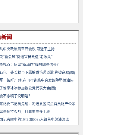
点新闻
共中央政治局召开会议 习近平主持
央“新会风”倒逼官员改进“老政风”
华视点：反腐“新动作”释放哪些信号？
石化一处长就与下属拍香艳照道歉 称被窃取(图)
军一架歼7飞机在飞行训练中突发故障坠落汕头
子怡李冰冰参加致公党代表大会(图)
会不念稿子说明啥？
东纪委书记黄先耀：将选县区试点官员财产公示
腐是场持久战，打赢要靠多手段
国记者眼中的1942:3000万人饥荒中颠沛流离