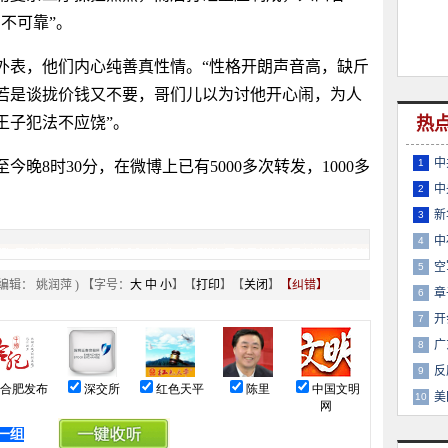
不可靠”。
表，他们内心纯善真性情。“性格开朗声音高，缺斤
若是谈拢价钱又不要，哥们儿以为讨他开心闹，为人
王子犯法不应饶”。
热
中
1
8时30分，在微博上已有5000多次转发，1000多
中
2
新
3
中
4
空
5
 编辑： 姚润萍 ) 【字号：
大
中
小
】【
打印
】【
关闭
】
【纠错】
章
6
开
7
广
8
反
9
美
10