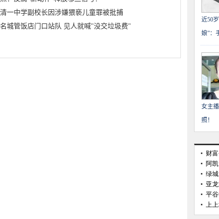
清一中学副校长因涉嫌猥亵儿童罪被批捕
近50
3名城管饭店门口站队 见人就喊"没交垃圾费"
娘”：
女主播
照！