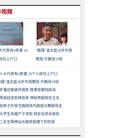
华视频
大代表有4老婆 10
"甄嬛"温太医38岁中戏
孩均上户口
教授 片酬涨19倍
人大代表有4老婆 10个小孩均上户口
甄嬛"温太医38岁中戏教授 片酬涨19倍
3岁潘迎紫被传病危 微博发嫩找辟谣
琴高娃坐轮椅现身 神秘男疑现任丈夫
拍男子外穿文胸地铁内跳骑马舞被带走
大学生未婚产子求助 网友出资反挨告
二女生喝神仙水脑死疑遭下药性侵