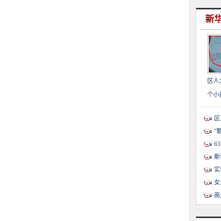
新
区人
个小
区
"
6
斯
实
女
高