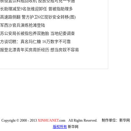
铁设置饮料瓶回收机 投放空瓶可充一卡通
长助理减至9名张维迎卸任 曾被指助理多
高速路侧翻 警方护卫6亿现钞安全转移(图)
军西沙官兵演练抢滩登陆
苏公安局长被指包养双胞胎 当地纪委调查
方谈切糕：真名玛仁糖 16万数字不可靠
报登北漂青年买房周折经历:想当房奴不容易
Copyright © 2000 - 2013
XINHUANET
.com All Rights Reserved. 制作单位：新华网
版权所有
新华网