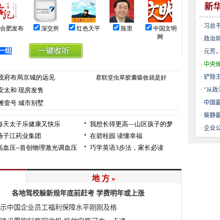
新
·
习总
·
政治
·
元芳，
·
中央
·
铲除
·
"从政
·
中国
·
柴静
·
企业
地 方 »
各地驾校躲新规年底前赶考 学费明年或上涨
示中国企业员工福利保障水平刚刚及格