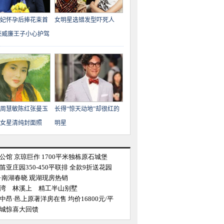
妃怀孕后捧花束首
女明星选错发型吓死人
获威廉王子小心护驾
周慧敏陈红张曼玉
长得“惊天动地”却很红的
代女星清纯封面照
明星