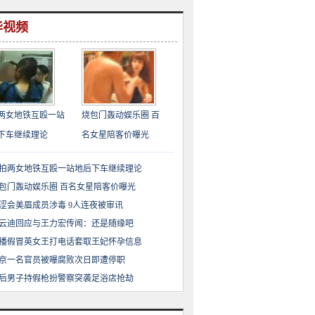
华视频
两女地铁互殴一站
烧包门轰动娱乐圈 百
下车继续理论
名女星陪客价曝光
拍两女地铁互殴一站地后下车继续理论
包门轰动娱乐圈 百名女星陪客价曝光
涩会美眉成员涉毒 9人连夜被审讯
云迪回应与王力宏传闻：还是随缘吧
播假冒英女王打电话套取王妃怀孕信息
京一名官员被曝腐败次日即遭停职
0后男子持假枪扮警察突袭足浴店抢劫