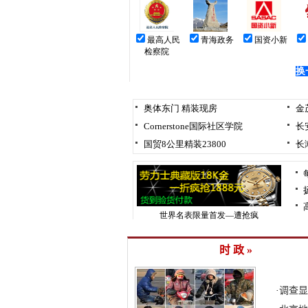
时 政 »
·
调查显