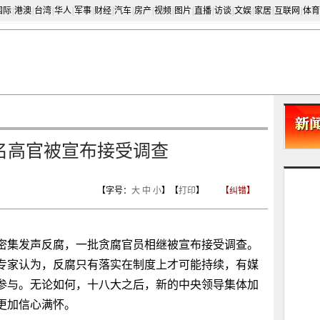
国际
|
港澳
|
台湾
|
华人
|
军事
|
财经
|
汽车
|
房产
|
视频
|
图片
|
直播
|
访谈
|
文娱
|
家居
|
互联网
|
体育
名高官被宣布接受调查
【字号：
大
中
小
】【
打印
】
【纠错】
密集发声反腐，一批贪腐官员相继被宣布接受调查。
专家认为，反腐只有落实在制度上才可能持续，有媒
参与。无论如何，十八大之后，新的中央领导集体加
更加信心满怀。