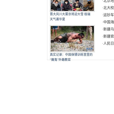
·
北京地
·
北大校
晋大风川大雾京将迎大雪 极端
·
运钞车
天气袭华夏
·
中国海
·
新疆乌
·
新疆官
·
人民日
真实记录：中国保镖训练营里的
“魔鬼”外籍教官