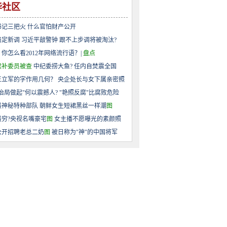
华社区
书记三把火
什么官怕财产公开
局定新调
习近平敲警钟
跟不上步调将被淘汰?
你怎么看2012年网络流行语？|
盘点
候补委员被查
中纪委捞大鱼?
任内自焚震全国
王立军的字作用几何？
央企处长与女下属亲密照
治局做起"何以震撼人?
"艳照反腐"比腐败危险
最神秘特种部队
朝鲜女生短裙黑丝一样潮
图
最穷?央视名嘴豪宅
图
女主播不愿曝光的素颜照
公开招聘老总二奶
图
被日称为"神"的中国将军