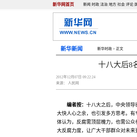
新华网首页
新闻
|
时政
|
法治
|
地方
|
社会
|
评论
|
新华新闻
新华时政
> 正文
十八大后8
2012年12月07日 09:22:24
来源：
人民网
编者按：
十八大之后，中央领导
大快人心之余，也引发多方思考。有
体认为，反腐需顶层魄力，也需公众
大反腐力度，让广大干部群众对未来