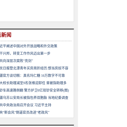
点新闻
近平阐述中国对外开放战略和外交政策
干兴邦，转变工作作风迈出第一步
共向深层次腐败“亮剑”
民日报登北漂青年买房周折经历:想当房奴不容
疆官方谈切糕：真名玛仁糖 16万数字不可靠
大校长助理减至9名张维迎卸任 曾被指助理多
钞车高速路侧翻 警方护卫6亿现钞安全转移(图)
疆乌苏公安局长被指包养双胞胎 当地纪委调查
共中央政治局召开会议 习近平主持
央“新会风”倒逼官员改进“老政风”