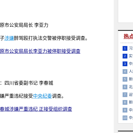
原市公安局局长 李亚力
热
子
涉嫌
醉驾殴打执法交警被停职接受调查。
习
1
原市公安局局长李亚力被停职接受调查
实
2
中
3
人
4
易
新
5
：四川省委副书记 李春城
北
6
运
7
嫌严重违纪接受
中央纪委
调查。
新
8
春城涉嫌严重违纪 正接受组织调查
中
9
中
10