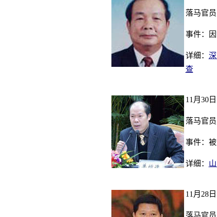
落马官员
事件：因
详细：
深
查
11月30日
落马官员
事件：被
详细：
山
11月28日
落马官员