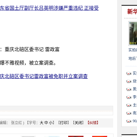
东省国土厅副厅长吕英明涉嫌严重违纪 正接受
新
：重庆北碚区委书记 雷政富
实拍
地后
爆不雅视频，被立案调查。
实
庆北碚区委书记雷政富被免职并立案调查
烧
黑
李
主
南
9
 编辑： 张立红 ) 【字号：
大
中
小
】【
打印
】【
关闭
】
【纠错】