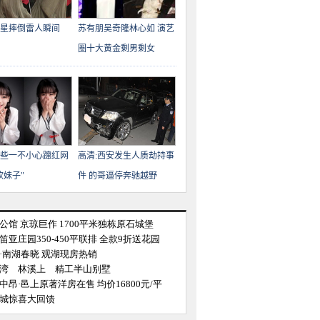
星摔倒雷人瞬间
苏有朋吴奇隆林心如 演艺
圈十大黄金剩男剩女
些一不小心蹿红网
高清:西安发生人质劫持事
软妹子"
件 的哥逼停奔驰越野