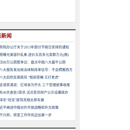
点新闻
务院办公厅关于2013年部分节假日安排的通知
视曝光美容针乱象:进价五百多元卖数万元(图)
汉80万公厕惹争议：盘点中国八大最牛公厕
八大报告发出政治体制改革信号：不会照搬西方
八大后吹反腐疾风 “既拍苍蝇 又打老虎”
言诺奖演说：忆母亲为开头 三个哲理故事收尾
东40天查处5官员 试点官员财产公示设廉政办
泽东“坦克”座驾亮相太原车展
近平阐述中国对外开放战略和外交政策
干兴邦，转变工作作风迈出第一步