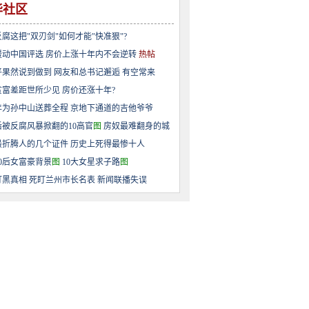
华社区
腐这把"双刃剑"如何才能"快准狠"?
2暖动中国评选
房价上涨十年内不会逆转
热帖
平果然说到做到
网友和总书记邂逅
有空常来
贫富差距世所少见
房价还涨十年?
5年为孙中山送葬全程
京地下通道的吉他爷爷
后被反腐风暴掀翻的10高官
图
房奴最难翻身的城
最折腾人的几个证件
历史上死得最惨十人
0后女富豪背景
图
10大女星求子路
图
打黑真相
死盯兰州市长名表
新闻联播失误