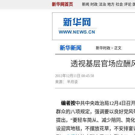
新华网首页
新闻
|
时政
|
法治
|
地方
|
社会
|
评论
|
新华新闻
新华时政
> 正文
透视基层官场应酬
2012年12月11日 08:45:58
来源：
半月谈
编者按
中共中央政治局12月4日
群众的八项规定，强调要以良好党风
提出，“要轻车简从、减少陪同、简
设迎宾地毯，不摆放花草，不安排宴