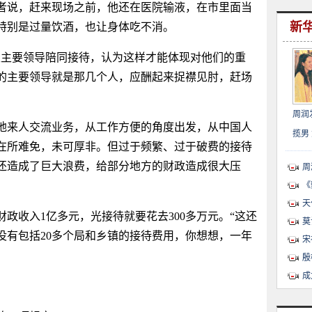
者说，赶来现场之前，他还在医院输液，在市里面当
新
特别是过量饮酒，也让身体吃不消。
主要领导陪同接待，认为这样才能体现对他们的重
的主要领导就是那几个人，应酬起来捉襟见肘，赶场
周润
地来人交流业务，从工作方便的角度出发，从中国人
揽男
在所难免，未可厚非。但过于频繁、过于破费的接待
还造成了巨大浪费，给部分地方的财政造成很大压
周
《
天
收入1亿多元，光接待就要花去300多万元。“这还
莫
没有包括20多个局和乡镇的接待费用，你想想，一年
宋
殷
成