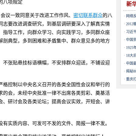
的八项规定
新
，会议一致同意关于改进工作作风、
密切联系群众
的八
·
网络反
同志要改进调查研究，到基层调研要深入了解真实情
·
201
、指导工作，向群众学习、向实践学习，多同群众座
·
习近
·
中国
解剖典型，多到困难和矛盾集中、群众意见多的地方
·
192
·
18大
，不张贴悬挂标语横幅，不安排群众迎送，不铺设迎
市
·
中国
图
·
揭秘8
·
重庆
严格控制以中央名义召开的各类全国性会议和举行的
求的会，未经中央批准一律不出席各类剪彩、奠基活
会、研讨会及各类论坛；提高会议实效，开短会、讲
没有实质内容、可发可不发的文件、简报一律不发。