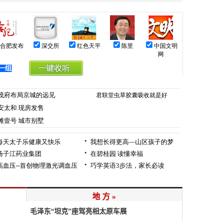
地 方 »
毛泽东“坦克”座驾亮相太原车展