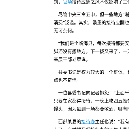
到，
官场
接待应酬之风不仅影响了工
尽管中央三令五申，但一些地方“嘴上
消费”泛滥。其实，繁重的接待应酬
无可奈何。
“我们是个临海县，每次接待都要安
脚还没有挪地方，下一拨又来了，一
基层干部老覃说。
县委书记是权力较大的一个群体，
点也不奇怪。
一位县委书记向记者抱怨：“上面千
只要在家都得接待，一晚上吃四五顿
馒头，因为每到一场都要敬酒，哪有
西部某县的
接待办
主任也说：“我