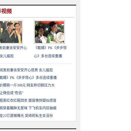
华视频
发前妻余安安开心
《甄嬛》PK《步步惊
 女儿尴尬
心》多台连续重播
润发前妻余安安开心揽男 女儿尴尬
甄嬛》PK《步步惊心》多台连续重播
价樱桃一斤398元 网友称切糕压力大
让微信成“危信”
祖英红衣红鞋回京 面容憔悴疑似感冒
桃穿着臃肿无星味 下飞机车内狂抽烟
龙22亿遗嘱曝光 吴绮莉私生女没份