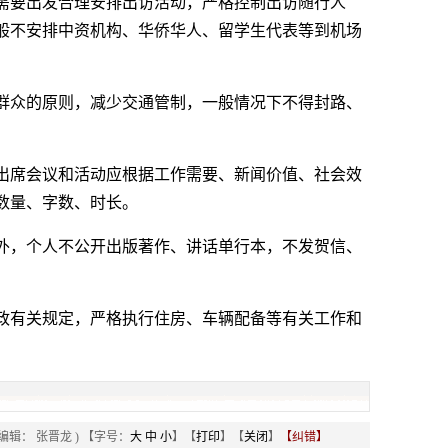
需要出发合理安排出访活动，严格控制出访随行人
般不安排中资机构、华侨华人、留学生代表等到机场
群众的原则，减少交通管制，一般情况下不得封路、
出席会议和活动应根据工作需要、新闻价值、社会效
数量、字数、时长。
外，个人不公开出版著作、讲话单行本，不发贺信、
政有关规定，严格执行住房、车辆配备等有关工作和
 编辑： 张晋龙 ) 【字号：
大
中
小
】【
打印
】【
关闭
】
【纠错】