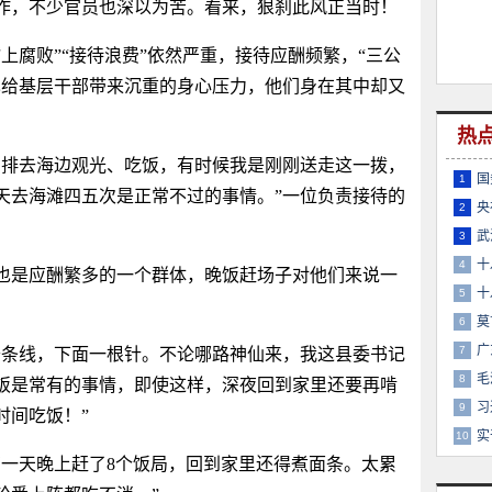
作，不少官员也深以为苦。看来，狠刹此风正当时！
腐败”“接待浪费”依然严重，接待应酬频繁，“三公
也给基层干部带来沉重的身心压力，他们身在其中却又
热
排去海边观光、吃饭，有时候我是刚刚送走这一拨，
国
1
天去海滩四五次是正常不过的事情。”一位负责接待的
央
2
武
3
十
4
也是应酬繁多的一个群体，晚饭赶场子对他们来说一
十
5
莫
6
广
7
条线，下面一根针。不论哪路神仙来，我这县委书记
毛
8
饭是常有的事情，即使这样，深夜回到家里还要再啃
习
9
时间吃饭！”
实
10
有一天晚上赶了8个饭局，回到家里还得煮面条。太累