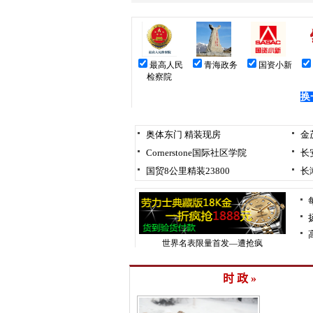
时 政 »