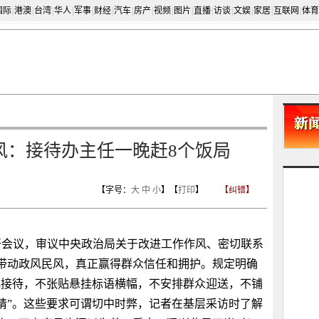
国际
|
港澳
|
台湾
|
华人
|
军事
|
财经
|
汽车
|
房产
|
视频
|
图片
|
直播
|
访谈
|
文娱
|
家居
|
互联网
|
体育
风：接待办主任一晚赶8个饭局
【字号：
大
中
小
】【
打印
】
【纠错】
召开会议，审议中央政治局关于改进工作作风、密切联系
带动政风民风，真正赢得群众信任和拥护。规定明确
化接待，不张贴悬挂标语横幅，不安排群众迎送，不铺
请”。这些要求可谓切中时弊，记者在基层采访时了解