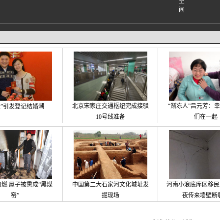
北京宋家庄交通枢纽完成接驳
“渐冻人”吕元芳：
12”引发登记结婚潮
10号线准备
们在一起
燃 屋子被熏成“黑煤
中国第二大石家河文化城址发
河南小浪底库区移民
窑”
掘现场
夜传来墙壁断