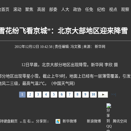
政首页
滚动
聚焦
高层
部委
人大
政协
任免
纪检
视点
观察
“雪花纷飞看京城”：北京大部地区迎来降雪
2012年12月12日 10:42:58
| 责任编辑: 冯文雅 | 来源： 新华网
12日早晨，北京大部分地区出现降雪。新华网 李欣 摄
部分地区出现零星小雪。截止上午9时，地面上已经有一层薄雪覆盖，引发
南风二三级，最高气温2℃。（中国天气网）
1
2
3
4
5
6
7
8
9
10
>>|
盘翻页 ←左 右→
分享到
:
新华微博
新浪微博
腾讯空间