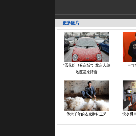
更多图片
“雪花纷飞看京城”：北京大部
三“
地区迎来降雪
饮水机自
传承千年的农家擀毡工艺