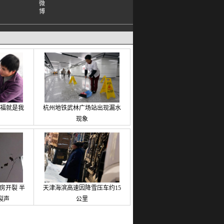
幸福就是我
杭州地铁武林广场站出现漏水
现象
房开裂 半
天津海滨高速因降雪压车约15
裂声
公里