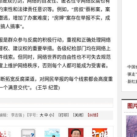
是双刃剑，网络的自发性、匿名性令网络反腐也有
约束性和法律责任意识等。例如，“房叔”蔡彬案，案
潜逃，增加了办案难度；“房婶”案存在举报不实，成
搞人搞事”。
是群众参与反腐的积极行动，重视和正确处理网络
督权、建议权的重要举措。各级纪检部门均在网络上
件线索。但同时，网络世界的自由性也不可失去规范
度上维护网络秩序，否则每个人都可能成为受害者。
断拓宽反腐渠道，对网民举报的每个线索都会高度重
满意交代”。 (王华 纪萱)
图
 编辑： 李志强 ) 【字号：
大
中
小
】【
打印
】【
关闭
】
【纠错】