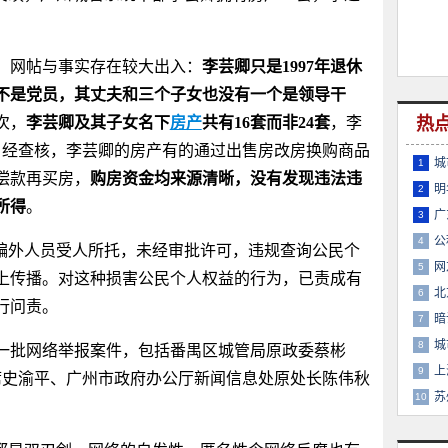
网帖与事实存在较大出入：
李芸卿只是1997年退休
不是党员，其丈夫和三个子女也没有一个是领导干
次，
李芸卿及其子女名下
房产
共有16套而非24套
，李
热
，经查核，李芸卿的房产有的通过出售房改房换购商品
城
1
偿款再买房，
购房资金均来源清晰，没有发现违法违
明
2
所得
。
广
3
公
4
编外人员受人所托，未经审批许可，违规查询公民个
网
5
上传播。对这种损害公民个人权益的行为，已责成有
北
6
行问责。
暗
7
城
8
批网络举报案件，包括番禺区城管局原政委蔡彬
上
9
主席史渝平、广州市政府办公厅新闻信息处原处长陈伟秋
苏
10