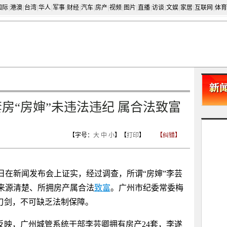
国际
|
港澳
|
台湾
|
华人
|
军事
|
财经
|
汽车
|
房产
|
视频
|
图片
|
直播
|
访谈
|
文娱
|
家居
|
互联网
|
体育
房“房婶”未违法违纪 属合法致富
【字号：
大
中
小
】【
打印
】
【纠错】
在新闻发布会上证实，经过调查，所谓“房婶”李芸
来源清楚、所拥房产属合法
致富
。广州市纪委常委梅
刃剑，不可缺乏法制保障。
反映，广州城管系统干部李芸卿拥有房产24套，李遂