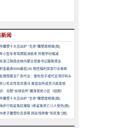
点新闻
市雕塑十大丑出炉 “生命”雕塑居榜首(图)
年小型车考驾照取消桩考 所需学时缩减
东浙江陕西吉林内蒙古党委书记履新感言
积金最高9000最低240 隐性福利突显行业差距
友猜想莫言广告代言：爱吃饺子或代言湾仔码头
京12名女性官员落马 美容会所成贪污高发地
访：合肥“丝袜会所”藏身居民小区（组图）
市雕塑十大丑出炉 “生命”雕塑居榜首(图)
海步行街鲨鱼缸爆裂 3条鲨鱼死亡15人受伤(图)
州老子雕塑吐舌卖萌 网友戏称像“吊死鬼”(图)