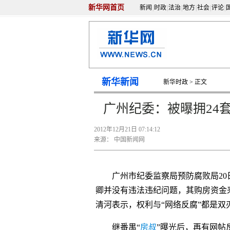
新华网首页
新闻
|
时政
|
法治
|
地方
|
社会
|
评论
|
新华新闻
新华时政
> 正文
广州纪委：被曝拥24套
2012年12月21日 07:14:12
来源：
中国新闻网
广州市纪委监察局预防腐败局20日
卿并没有违法违纪问题，其购房资金
清河表示，权利与“网络反腐”都是双
继番禺“
房叔
”曝光后，再有网帖