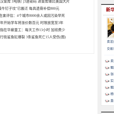
汉金库:1吨铁门3道密码 进金库堪比美国大片
最牛钉子坟”已搬迁 每具遗骨补偿800元
新
.5危害评估：4个城市8000余人或因污染早死
年开始学车将涨价数百元 时限放宽至3年
指在华雇童工：每天工作13小时 加班费少
行街鲨鱼缸爆裂 3条鲨鱼死亡15人受伤(图)
卖淫
交易
卖
甄
张
实
甄
杨
直