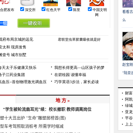
看看古
么
赵宝刚
"陆亚
地 方 »
“学生被轮流扇耳光”续：校长撤职 教师调离岗位
塑十大丑出炉 “生命”雕塑居榜首(图)
型车考驾照取消桩考 所需学时缩减