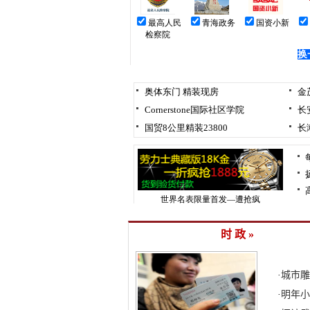
时 政 »
·
城市雕
·
明年小