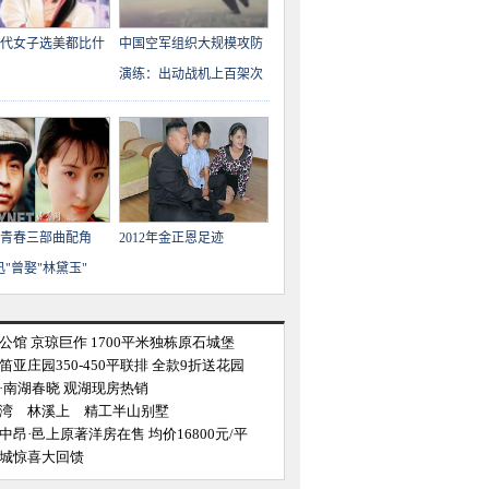
代女子选美都比什
中国空军组织大规模攻防
演练：出动战机上百架次
青春三部曲配角
2012年金正恩足迹
迅"曾娶"林黛玉"