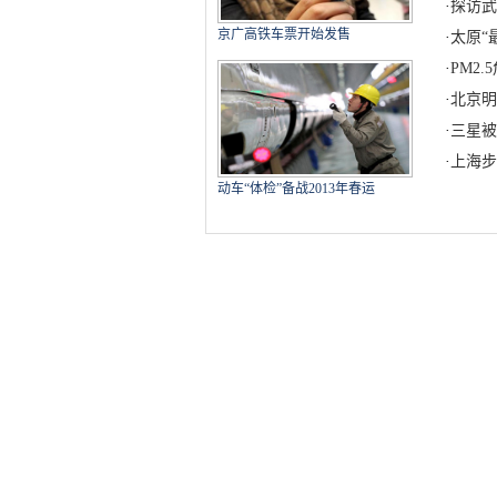
·
探访武
京广高铁车票开始发售
·
太原“
·
PM2
·
北京明
·
三星被
·
上海步
动车“体检”备战2013年春运