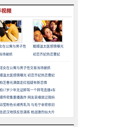
华视频
女在公寓与男子性
甄嬛温太医感情曝光
当场被抓
初恋齐妃热恋曹妃
淫女在公寓与男子性交易当场被抓
嬛温太医感情曝光 初恋齐妃热恋曹妃
柏芝春光满面走红毯疑有新恋情
拍17岁少年无证醉驾一个转弯连撞4车
嬛传密集重播轰炸 网友哀嚎放过我妈
钰莹粉色长裙秀乳沟 与毛宁亲密依旧
击武汉地铁反恐演练 枪战激烈似大片